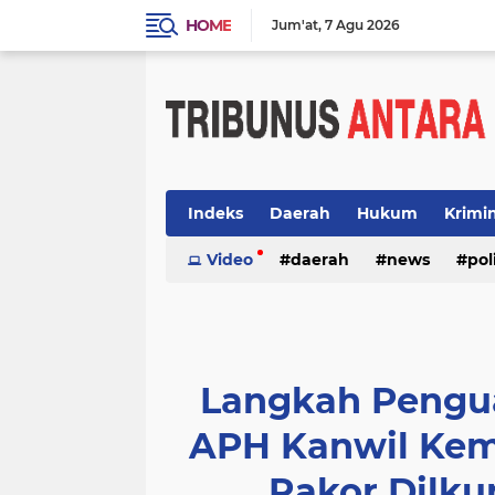
HOME
Jum'at
7 Agu 2026
Indeks
Daerah
Hukum
Krimi
Video
daerah
news
pol
Langkah Pengu
APH Kanwil Kem
Rakor Dilku