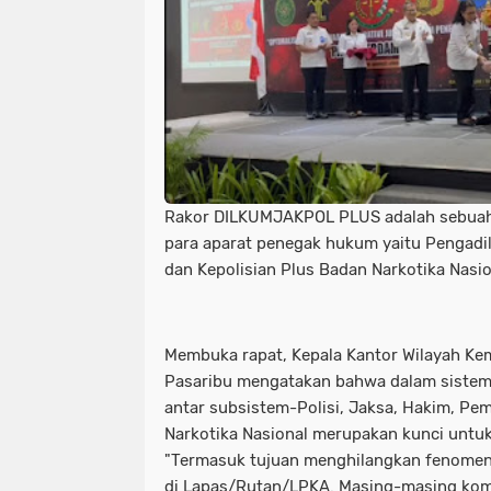
Rakor DILKUMJAKPOL PLUS adalah sebua
para aparat penegak hukum yaitu Pengad
dan Kepolisian Plus Badan Narkotika Nasion
Membuka rapat, Kepala Kantor Wilayah Ke
Pasaribu mengatakan bahwa dalam sistem 
antar subsistem-Polisi, Jaksa, Hakim, P
Narkotika Nasional merupakan kunci untu
"Termasuk tujuan menghilangkan fenomena
di Lapas/Rutan/LPKA. Masing-masing kom