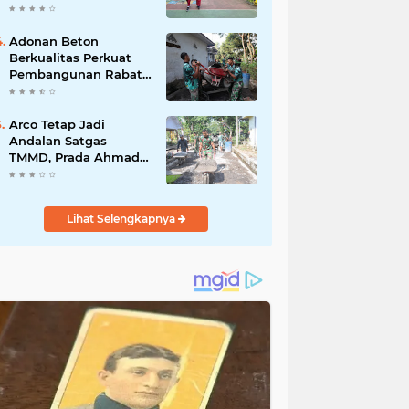
Akibat DBD
Adonan Beton
Berkualitas Perkuat
Pembangunan Rabat
Jalan TMMD ke-129 di
Desa Ledoktempuro
Arco Tetap Jadi
Andalan Satgas
TMMD, Prada Ahmad
Afandi Percepat
Distribusi Material
Pengecoran
Lihat Selengkapnya