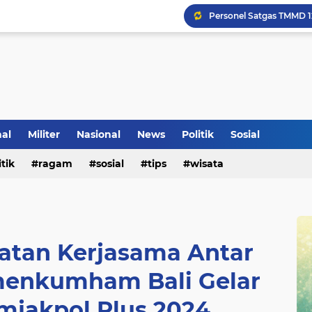
Klinik Pengobatan Vital
nal
Militer
Nasional
News
Politik
Sosial
Tradisi Penyambutan Ka
itik
ragam
sosial
tips
wisata
atan Kerjasama Antar
enkumham Bali Gelar
mjakpol Plus 2024