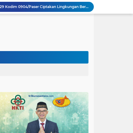
Personel Satgas TMMD 129 Kodim 0904/Paser Ciptakan Lingkungan Bersih
Langgar Aturan Imigrasi, 25 WN Vietnam Dideportasi Melalui Bandara Soekarno-Hatta
Sosialisasi Bahaya Narkoba Pada TMMD 129 Kodim 0904/Paser Disambut Positif
Satgas TMMD Ke 129 Kodim 0904/Paser Pasang Lantai Baru Pada Rumah Bapak Harim
Guru TK se-Randuagung Ikuti Sosialisasi dan Bimbingan Perpustakaan dalam Program TMMD ke-129
TMMD Ke 129 Kodim 0904/Paser Terima Kunjungan Dari Tim Wasev Mabesad
Hikmah Bafaqih Wakil Ketua Komisi E DPRD Provinsi Jatim, dukung perlindungan Anak di Ponpes melalui Penerapan (SOP) di Malang Raya.
itas Purwakarta H.Abdulazis Atasi Impoten
polres Baru di Polres Yahukimo
Respons Cepat Laporan Masyarakat, Satlantas Polres Pasuruan Kota Atasi Kemacetan di Exit Tol Sutojayan