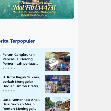
rita Terpopuler
Forum Cangkrukan
Pancasila, Dorong
Pemerintah perluas
intensif Perpajakan
bagi Pelaku Usaha
UMKM.
H. Rofii Pagak Sukses,
berkah Menggelar
Undian Umroh Gratis,
Wujud Kepedulian
Sosial berbagi.
Data Kemenkes: Anak
Usia Sekolah Masih
Rentan Meninggal