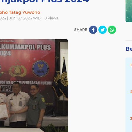
oho Tatag Yuwono
024 | Juni 07, 2024 WIB |
0
Views
SHARE
Be