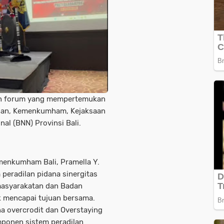
h forum yang mempertemukan
ilan, Kemenkumham, Kejaksaan
al (BNN) Provinsi Bali.
menkumham Bali, Pramella Y.
peradilan pidana sinergitas
emasyarakatan dan Badan
k mencapai tujuan bersama.
 overcrodit dan Overstaying
ponen sistem peradilan