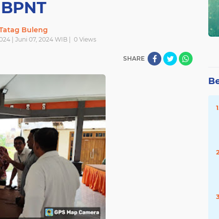
BPNT
Tatag Buleng
024 | Juni 07, 2024 WIB |
0
Views
SHARE
Be