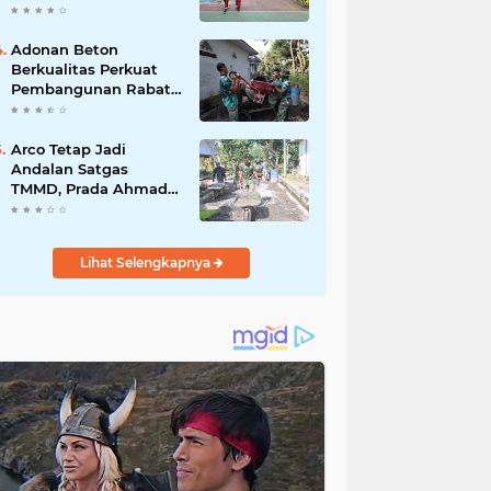
Akibat DBD
Adonan Beton
Berkualitas Perkuat
Pembangunan Rabat
Jalan TMMD ke-129 di
Desa Ledoktempuro
Arco Tetap Jadi
Andalan Satgas
TMMD, Prada Ahmad
Afandi Percepat
Distribusi Material
Pengecoran
Lihat Selengkapnya