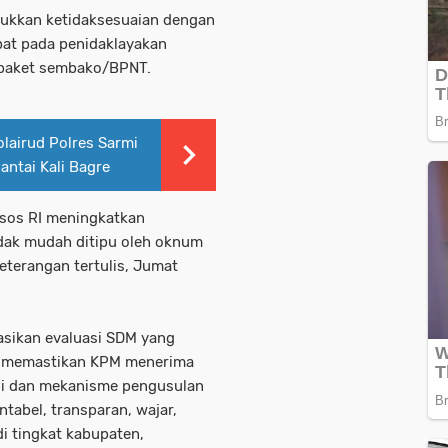
jukkan ketidaksesuaian dengan
at pada penidaklayakan
 paket sembako/BPNT.
lairud Polres Sarmi
ntai Kali Bagre
sos RI meningkatkan
tidak mudah ditipu oleh oknum
eterangan tertulis, Jumat
sikan evaluasi SDM yang
ar memastikan KPM menerima
si dan mekanisme pengusulan
abel, transparan, wajar,
i tingkat kabupaten,