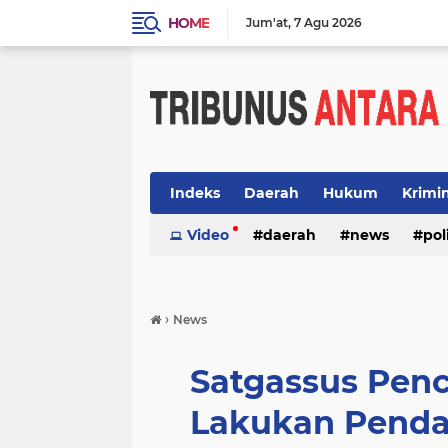
HOME
Jum'at
7 Agu 2026
Indeks
Daerah
Hukum
Krimi
Video
daerah
news
pol
›
News
Satgassus Penc
Lakukan Penda