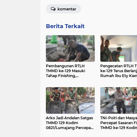
komentar
Berita Terkait
Pembangunan RTLH
Pengecatan RTLH
TMMD ke-129 Masuki
ke-129 Terus Berlanj
Tahap Finishing,
Rumah Ibu Ety Kia
Pemasangan Keramik
Mendekati Rampun
Terus Dipercepat
Arko Jadi Andalan Satgas
TNI-Polri dan Masy
TMMD 129 Kodim
Percepat Sasaran Fi
0821/Lumajang Percepat
TMMD ke-129 Kodi
Pembangunan Jalan
Lumajang