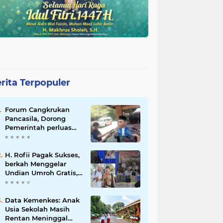
rita Terpopuler
Forum Cangkrukan
Pancasila, Dorong
Pemerintah perluas
intensif Perpajakan
bagi Pelaku Usaha
UMKM.
H. Rofii Pagak Sukses,
berkah Menggelar
Undian Umroh Gratis,
Wujud Kepedulian
Sosial berbagi.
Data Kemenkes: Anak
Usia Sekolah Masih
Rentan Meninggal