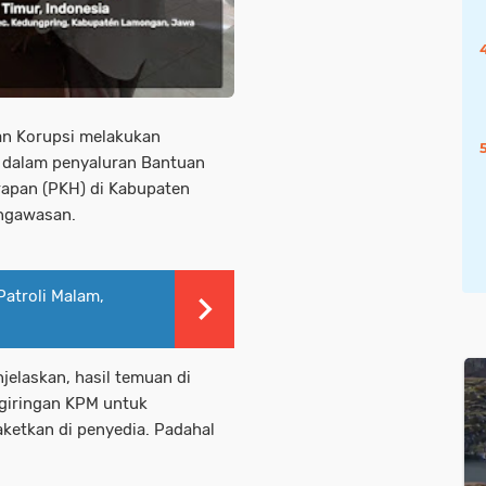
an Korupsi melakukan
 dalam penyaluran Bantuan
apan (PKH) di Kabupaten
engawasan.
Patroli Malam,
elaskan, hasil temuan di
giringan KPM untuk
etkan di penyedia. Padahal