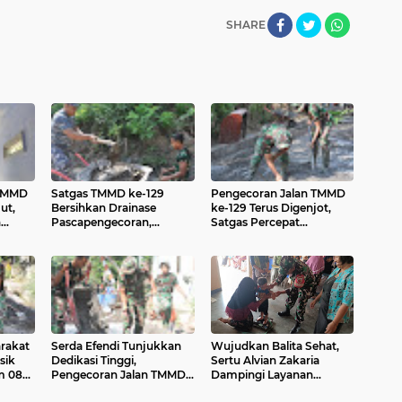
SHARE
 TMMD
Satgas TMMD ke-129
Pengecoran Jalan TMMD
ut,
Bersihkan Drainase
ke-129 Terus Digenjot,
n
Pascapengecoran,
Satgas Percepat
g
Optimalkan Fungsi
Penyelesaian Sasaran
Saluran Air
Fisik
arakat
Serda Efendi Tunjukkan
Wujudkan Balita Sehat,
sik
Dedikasi Tinggi,
Sertu Alvian Zakaria
m 0821
Pengecoran Jalan TMMD
Dampingi Layanan
Terus Berjalan
Posyandu Di Desa