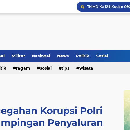
Klinik Pengobatan Vital
Tradisi Penyambutan Ka
nal
Militer
Nasional
News
Politik
Sosial
itik
ragam
sosial
tips
wisata
egahan Korupsi Polri
mpingan Penyaluran