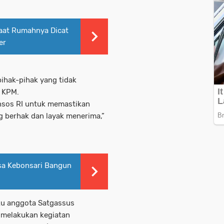
aat Rumahnya Dicat
er
pihak-pihak yang tidak
 KPM.
sos RI untuk memastikan
 berhak dan layak menerima,”
nsa Kebonsari Bangun
u anggota Satgassus
 melakukan kegiatan