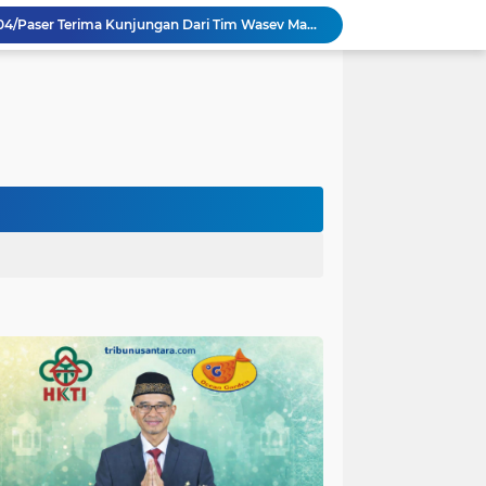
TMMD Ke 129 Kodim 0904/Paser Terima Kunjungan Dari Tim Wasev Mabesad
Hikmah Bafaqih Wakil Ketua Komisi E DPRD Provinsi Jatim, dukung perlindungan Anak di Ponpes melalui Penerapan (SOP) di Malang Raya.
itas Purwakarta H.Abdulazis Atasi Impoten
polres Baru di Polres Yahukimo
Respons Cepat Laporan Masyarakat, Satlantas Polres Pasuruan Kota Atasi Kemacetan di Exit Tol Sutojayan
Personel Satgas TMMD 129 Kodim 0904/Paser Ciptakan Lingkungan Bersih
Langgar Aturan Imigrasi, 25 WN Vietnam Dideportasi Melalui Bandara Soekarno-Hatta
Sosialisasi Bahaya Narkoba Pada TMMD 129 Kodim 0904/Paser Disambut Positif
Satgas TMMD Ke 129 Kodim 0904/Paser Pasang Lantai Baru Pada Rumah Bapak Harim
Guru TK se-Randuagung Ikuti Sosialisasi dan Bimbingan Perpustakaan dalam Program TMMD ke-129