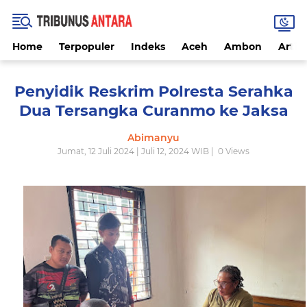
Home
Terpopuler
Indeks
Aceh
Ambon
Artike
Penyidik Reskrim Polresta Serahka
Dua Tersangka Curanmo ke Jaksa
Abimanyu
Jumat, 12 Juli 2024 | Juli 12, 2024 WIB |
0
Views