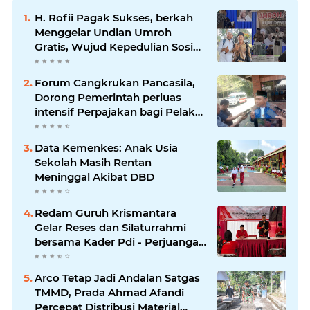
H. Rofii Pagak Sukses, berkah
Menggelar Undian Umroh
Gratis, Wujud Kepedulian Sosial
berbagi.
Forum Cangkrukan Pancasila,
Dorong Pemerintah perluas
intensif Perpajakan bagi Pelaku
Usaha UMKM.
Data Kemenkes: Anak Usia
Sekolah Masih Rentan
Meninggal Akibat DBD
Redam Guruh Krismantara
Gelar Reses dan Silaturrahmi
bersama Kader Pdi - Perjuangan
Se -Kecamatan Lawang.
Arco Tetap Jadi Andalan Satgas
TMMD, Prada Ahmad Afandi
Percepat Distribusi Material