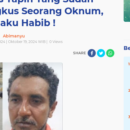
ngkus Seorang Oknum,
aku Habib !
Abimanyu
024 | Oktober 19, 2024 WIB |
0
Views
Be
SHARE