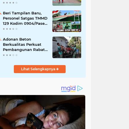
Akibat DBD
Beri Tampilan Baru,
Personel Satgas TMMD
129 Kodim 0904/Paser
Cat Atap Rumah
Marbot
Adonan Beton
Berkualitas Perkuat
Pembangunan Rabat
Jalan TMMD ke-129 di
Desa Ledoktempuro
Lihat Selengkapnya