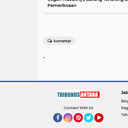
Pemeriksaan
komentar
-
Jel
Bio
Connect With Us
Ra
Tah
Facebook
Instagram
Pinterest
Twitter
YouTube