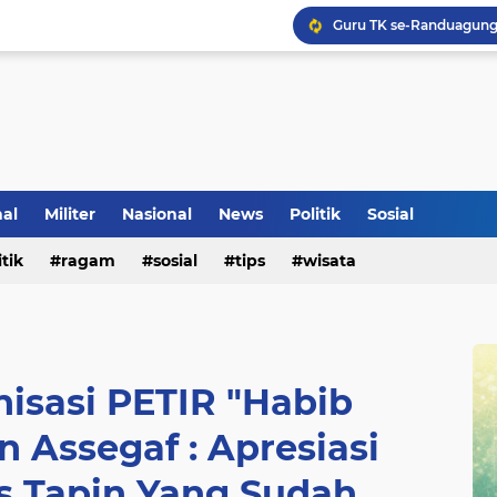
Klinik Pengobatan Vital
Tradisi Penyambutan Ka
nal
Militer
Nasional
News
Politik
Sosial
itik
ragam
sosial
tips
wisata
nisasi PETIR "Habib
 Assegaf : Apresiasi
es Tapin Yang Sudah