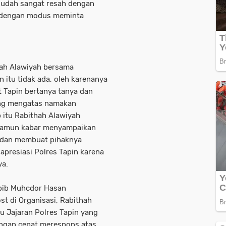
sudah sangat resah dengan
 dengan modus meminta
thah Alawiyah bersama
itu tidak ada, oleh karenanya
 Tapin bertanya tanya dan
yang mengatas namakan
itu Rabithah Alawiyah
 namun kabar menyampaikan
t dan membuat pihaknya
 apresiasi Polres Tapin karena
ya.
Habib Muhcdor Hasan
st di Organisasi, Rabithah
tu Jajaran Polres Tapin yang
ngan cepat merespons atas