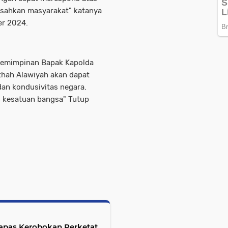
esahkan masyarakat" katanya
er 2024.
epemimpinan Bapak Kapolda
ithah Alawiyah akan dapat
an kondusivitas negara.
 kesatuan bangsa" Tutup
apas Kerobokan Perketat