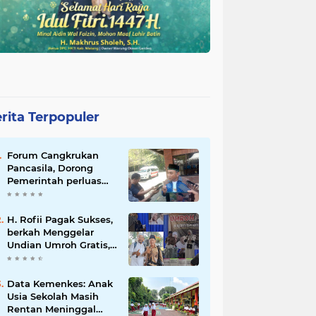
rita Terpopuler
Forum Cangkrukan
Pancasila, Dorong
Pemerintah perluas
intensif Perpajakan
bagi Pelaku Usaha
UMKM.
H. Rofii Pagak Sukses,
berkah Menggelar
Undian Umroh Gratis,
Wujud Kepedulian
Sosial berbagi.
Data Kemenkes: Anak
Usia Sekolah Masih
Rentan Meninggal