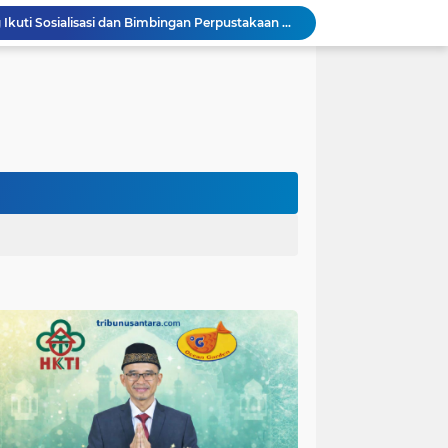
TMMD Ke 129 Kodim 0904/Paser Terima Kunjungan Dari Tim Wasev Mabesad
Hikmah Bafaqih Wakil Ketua Komisi E DPRD Provinsi Jatim, dukung perlindungan Anak di Ponpes melalui Penerapan (SOP) di Malang Raya.
itas Purwakarta H.Abdulazis Atasi Impoten
polres Baru di Polres Yahukimo
Respons Cepat Laporan Masyarakat, Satlantas Polres Pasuruan Kota Atasi Kemacetan di Exit Tol Sutojayan
Personel Satgas TMMD 129 Kodim 0904/Paser Ciptakan Lingkungan Bersih
Langgar Aturan Imigrasi, 25 WN Vietnam Dideportasi Melalui Bandara Soekarno-Hatta
Tim Satgas Kemhan Evaluasi Pengelolaan BMN di Korem 083/Baladhika Jaya
Satgas TMMD Ke 129 Kodim 0904/Paser Pasang Lantai Baru Pada Rumah Bapak Harim
Guru TK se-Randuagung Ikuti Sosialisasi dan Bimbingan Perpustakaan dalam Program TMMD ke-129