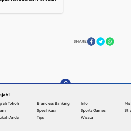
SHARE
ajahi
grafi Tokoh
Brancless Banking
Info
Mis
gam
Spesifikasi
Sports Games
Str
ukah Anda
Tips
Wisata