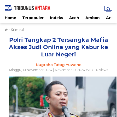
Home
Terpopuler
Indeks
Aceh
Ambon
Artike
›
Kriminal
Polri Tangkap 2 Tersangka Mafia
Akses Judi Online yang Kabur ke
Luar Negeri
Nugroho Tatag Yuwono
Minggu, 10 November 2024 | November 10, 2024 WIB |
0
Views