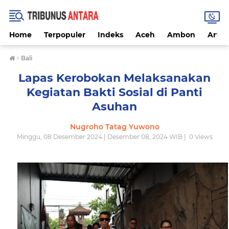
Home
Terpopuler
Indeks
Aceh
Ambon
Artike
›
Bali
Lapas Kerobokan Melaksanakan
Kegiatan Bakti Sosial di Panti
Asuhan
Nugroho Tatag Yuwono
Minggu, 08 Desember 2024 | Desember 08, 2024 WIB |
0
Views