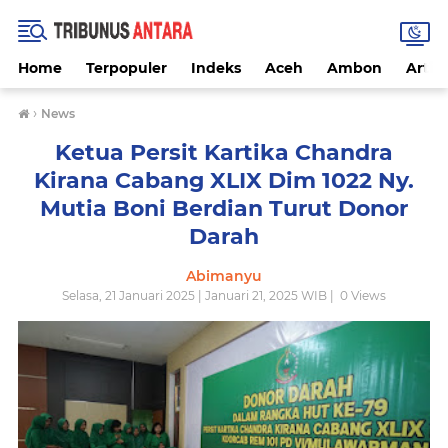
Home
Terpopuler
Indeks
Aceh
Ambon
Artike
›
News
Ketua Persit Kartika Chandra
Kirana Cabang XLIX Dim 1022 Ny.
Mutia Boni Berdian Turut Donor
Darah
Abimanyu
Selasa, 21 Januari 2025 | Januari 21, 2025 WIB |
0
Views