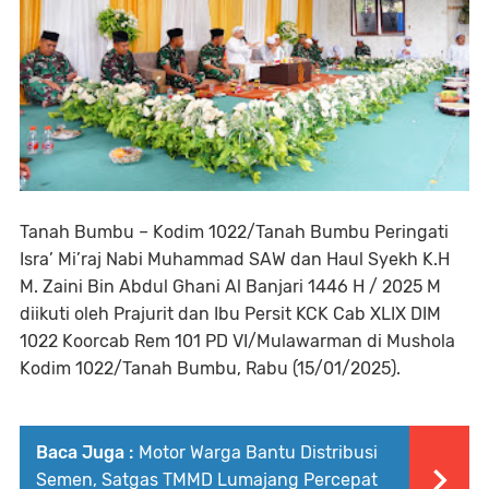
Tanah Bumbu – Kodim 1022/Tanah Bumbu Peringati
Isra’ Mi’raj Nabi Muhammad SAW dan Haul Syekh K.H
M. Zaini Bin Abdul Ghani Al Banjari 1446 H / 2025 M
diikuti oleh Prajurit dan Ibu Persit KCK Cab XLIX DIM
1022 Koorcab Rem 101 PD VI/Mulawarman di Mushola
Kodim 1022/Tanah Bumbu, Rabu (15/01/2025).
Baca Juga :
Motor Warga Bantu Distribusi
Semen, Satgas TMMD Lumajang Percepat