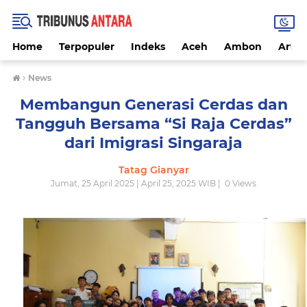
Home
Terpopuler
Indeks
Aceh
Ambon
Artike
›
News
Membangun Generasi Cerdas dan
Tangguh Bersama “Si Raja Cerdas”
dari Imigrasi Singaraja
Tatag Gianyar
Jumat, 25 April 2025 | April 25, 2025 WIB |
0
Views