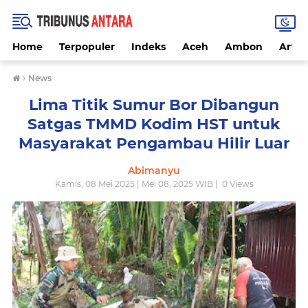
Home
Terpopuler
Indeks
Aceh
Ambon
Artike
›
News
Lima Titik Sumur Bor Dibangun
Satgas TMMD Kodim HST untuk
Masyarakat Pengambau Hilir Luar
Abimanyu
Kamis, 08 Mei 2025 | Mei 08, 2025 WIB |
0
Views