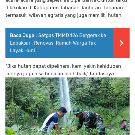
acara-acara yang seperti ini diperbanyak, untuk terus
dilakukan di Kabupaten Tabanan, lantaran Tabanan
termasuk wilayah agraris yang juga memiliki hutan.
Baca Juga :
Satgas TMMD 126 Bergerak ke
Lebaksari, Renovasi Rumah Warga Tak
Layak Huni
"Jika hutan dapat dipelihara, kami yakin kehidupan
lainnya juga bisa berjalan lebih baik," tandasnya.