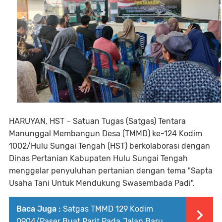
HARUYAN, HST – Satuan Tugas (Satgas) Tentara
Manunggal Membangun Desa (TMMD) ke-124 Kodim
1002/Hulu Sungai Tengah (HST) berkolaborasi dengan
Dinas Pertanian Kabupaten Hulu Sungai Tengah
menggelar penyuluhan pertanian dengan tema "Sapta
Usaha Tani Untuk Mendukung Swasembada Padi".
Baca Juga :
Satgas TMMD 129 Kodim
0904/Paser Buat Parit Pada Jalan Baru