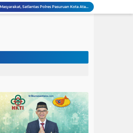
Respons Cepat Laporan Masyarakat, Satlantas Polres Pasuruan Kota Atasi Kemacetan di Exit Tol Sutojayan
Personel Satgas TMMD 129 Kodim 0904/Paser Ciptakan Lingkungan Bersih
Langgar Aturan Imigrasi, 25 WN Vietnam Dideportasi Melalui Bandara Soekarno-Hatta
Sosialisasi Bahaya Narkoba Pada TMMD 129 Kodim 0904/Paser Disambut Positif
Polda Papua Edukasi Pelajar SMK Negeri 1 Jayapura tentang Bijak Bermedia Sosial dan Pencegahan Kejahatan Digital
Polres Pasuruan Tegaskan Penanganan Kasus Laka Lantas 2017 Telah Tuntas dan Berkekuatan Hukum Tetap
TMMD Ke 129 Kodim 0904/Paser Terima Kunjungan Dari Tim Wasev Mabesad
Hikmah Bafaqih Wakil Ketua Komisi E DPRD Provinsi Jatim, dukung perlindungan Anak di Ponpes melalui Penerapan (SOP) di Malang Raya.
itas Purwakarta H.Abdulazis Atasi Impoten
polres Baru di Polres Yahukimo