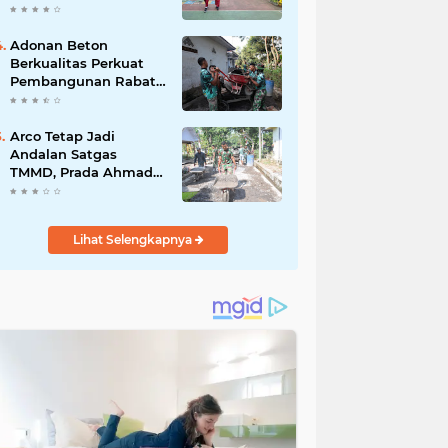
Akibat DBD
Adonan Beton
Berkualitas Perkuat
Pembangunan Rabat
Jalan TMMD ke-129 di
Desa Ledoktempuro
Arco Tetap Jadi
Andalan Satgas
TMMD, Prada Ahmad
Afandi Percepat
Distribusi Material
Pengecoran
Lihat Selengkapnya