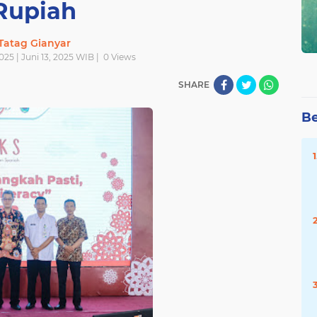
Rupiah
Tatag Gianyar
025 | Juni 13, 2025 WIB |
0
Views
SHARE
Be