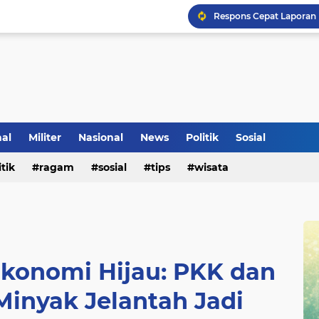
nal
Militer
Nasional
News
Politik
Sosial
Klinik Pengobatan Vital
itik
ragam
sosial
tips
wisata
Tradisi Penyambutan Ka
Ekonomi Hijau: PKK dan
inyak Jelantah Jadi