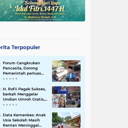
rita Terpopuler
Forum Cangkrukan
Pancasila, Dorong
Pemerintah perluas
intensif Perpajakan
bagi Pelaku Usaha
UMKM.
H. Rofii Pagak Sukses,
berkah Menggelar
Undian Umroh Gratis,
Wujud Kepedulian
Sosial berbagi.
Data Kemenkes: Anak
Usia Sekolah Masih
Rentan Meninggal