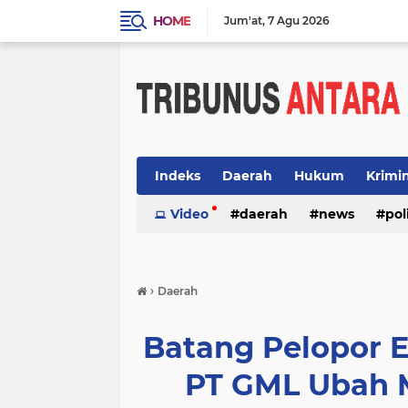
HOME
Jum'at
7 Agu 2026
Indeks
Daerah
Hukum
Krimi
Video
daerah
news
pol
›
Daerah
Batang Pelopor 
PT GML Ubah M