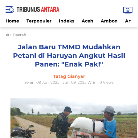
Home
Terpopuler
Indeks
Aceh
Ambon
Artike
›
Daerah
Jalan Baru TMMD Mudahkan
Petani di Haruyan Angkut Hasil
Panen: "Enak Pak!"
Tatag Gianyar
Senin, 09 Juni 2025 | Juni 09, 2025 WIB |
0
Views