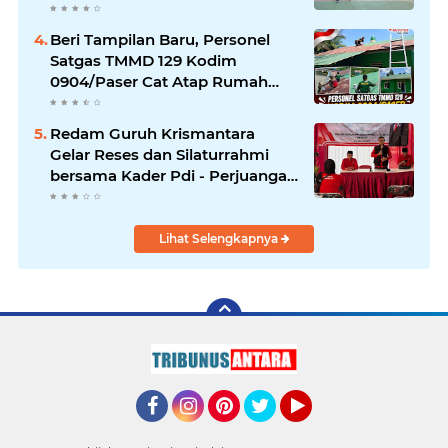
Beri Tampilan Baru, Personel
Satgas TMMD 129 Kodim
0904/Paser Cat Atap Rumah
Marbot
Redam Guruh Krismantara
Gelar Reses dan Silaturrahmi
bersama Kader Pdi - Perjuangan
Se -Kecamatan Lawang.
Lihat Selengkapnya
Facebook
Instagram
Pinterest
Twitter
YouTube