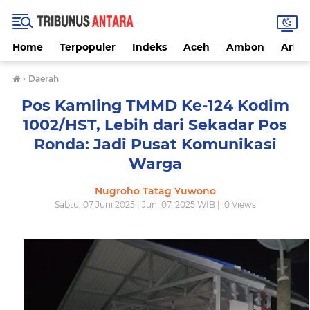
Home
Terpopuler
Indeks
Aceh
Ambon
Artike
›
Daerah
Pos Kamling TMMD Ke-124 Kodim
1002/HST, Lebih dari Sekadar Pos
Ronda: Jadi Pusat Komunikasi
Warga
Nugroho Tatag Yuwono
Sabtu, 07 Juni 2025 | Juni 07, 2025 WIB |
0
Views