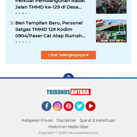
Perkuat Pembangunan Rabat
Jalan TMMD ke-129 di Desa
Ledoktempuro
Beri Tampilan Baru, Personel
Satgas TMMD 129 Kodim
0904/Paser Cat Atap Rumah
Marbot
Lihat Selengkapnya
Facebook
Instagram
Pinterest
Twitter
YouTube
Kebijakan Privasi
Disclaimer
Syarat & Ketentuan
Pedoman Media Siber
Copyright ©
2026 tribunusantara.com