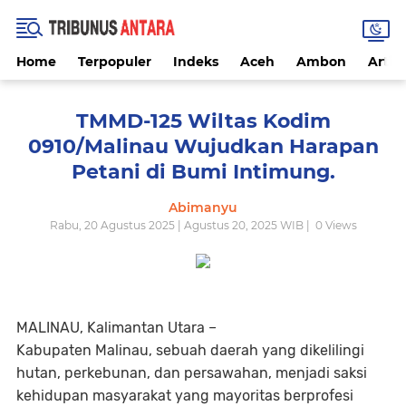
Home
Terpopuler
Indeks
Aceh
Ambon
Artike
TMMD-125 Wiltas Kodim
0910/Malinau Wujudkan Harapan
Petani di Bumi Intimung.
Abimanyu
Rabu, 20 Agustus 2025 | Agustus 20, 2025 WIB |
0
Views
MALINAU, Kalimantan Utara –
Kabupaten Malinau, sebuah daerah yang dikelilingi
hutan, perkebunan, dan persawahan, menjadi saksi
kehidupan masyarakat yang mayoritas berprofesi