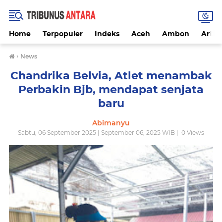
Home
Terpopuler
Indeks
Aceh
Ambon
Artike
›
News
Chandrika Belvia, Atlet menambak
Perbakin Bjb, mendapat senjata
baru
Abimanyu
Sabtu, 06 September 2025 | September 06, 2025 WIB |
0
Views