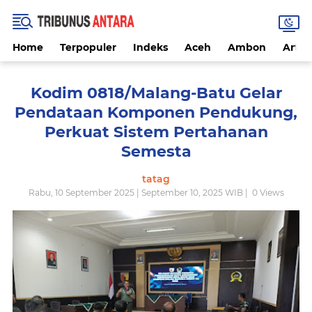
Home
Terpopuler
Indeks
Aceh
Ambon
Artike
Kodim 0818/Malang-Batu Gelar
Pendataan Komponen Pendukung,
Perkuat Sistem Pertahanan
Semesta
tatag
Rabu, 10 September 2025 | September 10, 2025 WIB |
0
Views