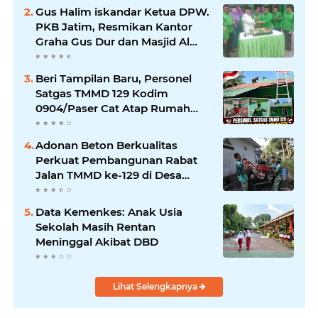
Gus Halim iskandar Ketua DPW.
PKB Jatim, Resmikan Kantor
Graha Gus Dur dan Masjid Al
Iskandariyah, dorong Jadi Pusat
Pelayanan Warga dan Dakwah
Beri Tampilan Baru, Personel
Umat.
Satgas TMMD 129 Kodim
0904/Paser Cat Atap Rumah
Marbot
Adonan Beton Berkualitas
Perkuat Pembangunan Rabat
Jalan TMMD ke-129 di Desa
Ledoktempuro
Data Kemenkes: Anak Usia
Sekolah Masih Rentan
Meninggal Akibat DBD
Lihat Selengkapnya