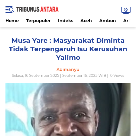
Home
Terpopuler
Indeks
Aceh
Ambon
Artike
Musa Yare : Masyarakat Diminta
Tidak Terpengaruh Isu Kerusuhan
Yalimo
Abimanyu
Selasa, 16 September 2025 | September 16, 2025 WIB |
0
Views