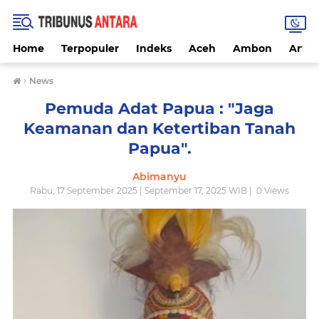
Home
Terpopuler
Indeks
Aceh
Ambon
Artike
›
News
Pemuda Adat Papua : "Jaga
Keamanan dan Ketertiban Tanah
Papua".
Abimanyu
Rabu, 17 September 2025 | September 17, 2025 WIB |
0
Views