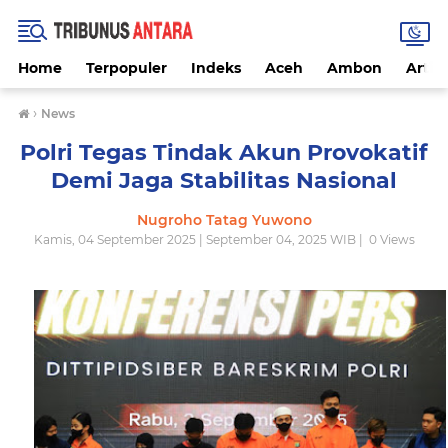
Home
Terpopuler
Indeks
Aceh
Ambon
Artike
›
News
Polri Tegas Tindak Akun Provokatif
Demi Jaga Stabilitas Nasional
Nugroho Tatag Yuwono
Kamis, 04 September 2025 | September 04, 2025 WIB |
0
Views