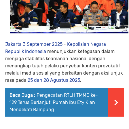
Jakarta
3 September 2025
-
Kepolisian Negara
Republik Indonesia
menunjukkan ketegasan dalam
menjaga stabilitas keamanan nasional dengan
menangkap tujuh pelaku penyebar konten provokatif
melalui media sosial yang berkaitan dengan aksi unjuk
rasa pada
25 dan 28 Agustus 2025
.
Baca Juga :
Pengecatan RTLH TMMD ke-
129 Terus Berlanjut, Rumah Ibu Ety Kian
Mendekati Rampung