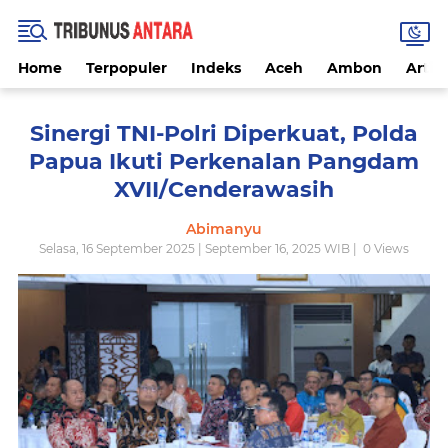
Home
Terpopuler
Indeks
Aceh
Ambon
Artike
Sinergi TNI-Polri Diperkuat, Polda
Papua Ikuti Perkenalan Pangdam
XVII/Cenderawasih
Abimanyu
Selasa, 16 September 2025 | September 16, 2025 WIB |
0
Views