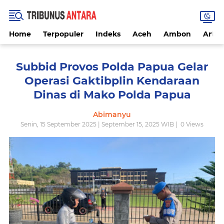
Home
Terpopuler
Indeks
Aceh
Ambon
Artike
Subbid Provos Polda Papua Gelar
Operasi Gaktibplin Kendaraan
Dinas di Mako Polda Papua
Abimanyu
Senin, 15 September 2025 | September 15, 2025 WIB |
0
Views