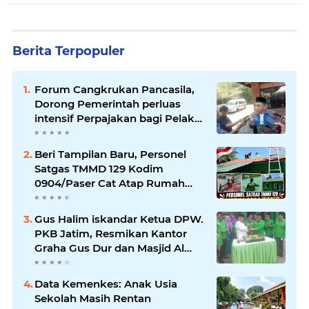
Berita Terpopuler
Forum Cangkrukan Pancasila,
Dorong Pemerintah perluas
intensif Perpajakan bagi Pelaku
Usaha UMKM.
Beri Tampilan Baru, Personel
Satgas TMMD 129 Kodim
0904/Paser Cat Atap Rumah
Marbot
Gus Halim iskandar Ketua DPW.
PKB Jatim, Resmikan Kantor
Graha Gus Dur dan Masjid Al
Iskandariyah, dorong Jadi Pusat
Pelayanan Warga dan Dakwah
Data Kemenkes: Anak Usia
Umat.
Sekolah Masih Rentan