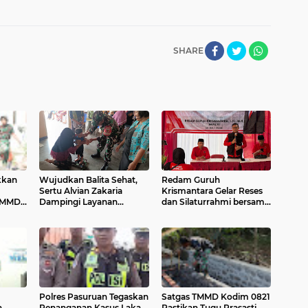
SHARE
kkan
Wujudkan Balita Sehat,
Redam Guruh
Sertu Alvian Zakaria
Krismantara Gelar Reses
 TMMD
Dampingi Layanan
dan Silaturrahmi bersama
Posyandu Di Desa
Kader Pdi - Perjuangan Se
Gondang
-Kecamatan Lawang.
Polres Pasuruan Tegaskan
Satgas TMMD Kodim 0821
a
Penanganan Kasus Laka
Pastikan Tugu Prasasti