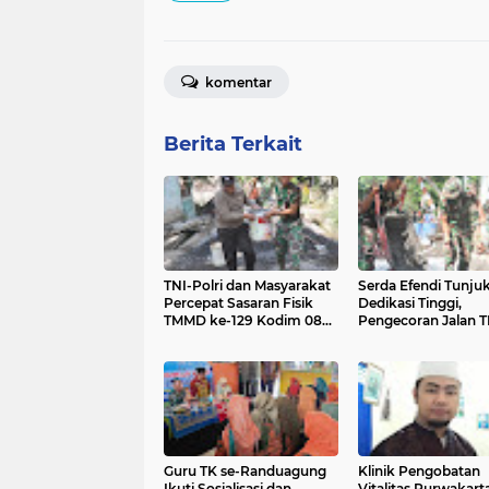
komentar
Berita Terkait
TNI-Polri dan Masyarakat
Serda Efendi Tunju
Percepat Sasaran Fisik
Dedikasi Tinggi,
TMMD ke-129 Kodim 0821
Pengecoran Jalan
Lumajang
Terus Berjalan
Guru TK se-Randuagung
Klinik Pengobatan
Ikuti Sosialisasi dan
Vitalitas Purwakart