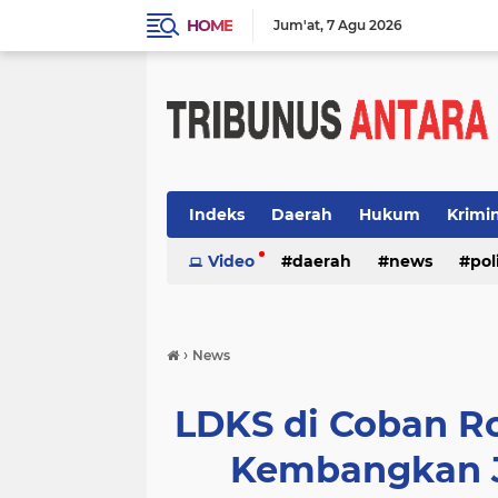
HOME
Jum'at
7 Agu 2026
Indeks
Daerah
Hukum
Krimi
Video
daerah
news
pol
›
News
LDKS di Coban R
Kembangkan 