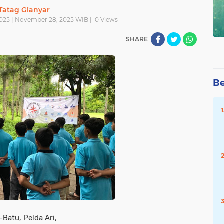
Tatag Gianyar
025 | November 28, 2025 WIB |
0
Views
SHARE
Be
atu, Pelda Ari,