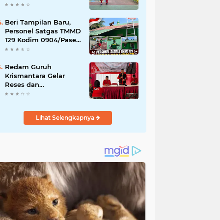
Akibat DBD
Beri Tampilan Baru,
Personel Satgas TMMD
129 Kodim 0904/Paser
Cat Atap Rumah
Marbot
Redam Guruh
Krismantara Gelar
Reses dan
Silaturrahmi bersama
Kader Pdi - Perjuangan
Se -Kecamatan
Lihat Selengkapnya
Lawang.