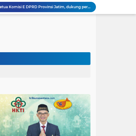
Hikmah Bafaqih Wakil Ketua Komisi E DPRD Provinsi Jatim, dukung perlindungan Anak di Ponpes melalui Penerapan (SOP) di Malang Raya.
itas Purwakarta H.Abdulazis Atasi Impoten
polres Baru di Polres Yahukimo
Respons Cepat Laporan Masyarakat, Satlantas Polres Pasuruan Kota Atasi Kemacetan di Exit Tol Sutojayan
Personel Satgas TMMD 129 Kodim 0904/Paser Ciptakan Lingkungan Bersih
Langgar Aturan Imigrasi, 25 WN Vietnam Dideportasi Melalui Bandara Soekarno-Hatta
Sosialisasi Bahaya Narkoba Pada TMMD 129 Kodim 0904/Paser Disambut Positif
Satgas TMMD Ke 129 Kodim 0904/Paser Pasang Lantai Baru Pada Rumah Bapak Harim
Guru TK se-Randuagung Ikuti Sosialisasi dan Bimbingan Perpustakaan dalam Program TMMD ke-129
TMMD Ke 129 Kodim 0904/Paser Terima Kunjungan Dari Tim Wasev Mabesad