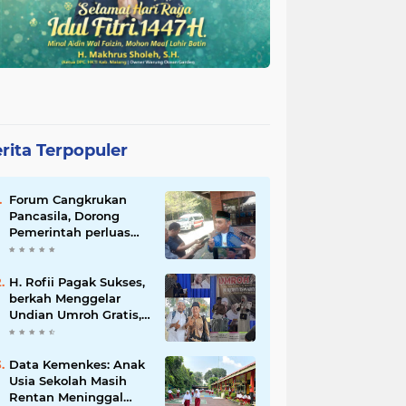
rita Terpopuler
Forum Cangkrukan
Pancasila, Dorong
Pemerintah perluas
intensif Perpajakan
bagi Pelaku Usaha
UMKM.
H. Rofii Pagak Sukses,
berkah Menggelar
Undian Umroh Gratis,
Wujud Kepedulian
Sosial berbagi.
Data Kemenkes: Anak
Usia Sekolah Masih
Rentan Meninggal