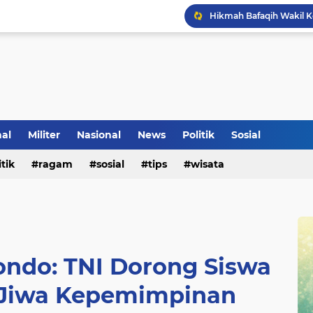
Klinik Pengobatan Vital
Tradisi Penyambutan Ka
nal
Militer
Nasional
News
Politik
Sosial
itik
ragam
sosial
tips
wisata
ondo: TNI Dorong Siswa
Jiwa Kepemimpinan