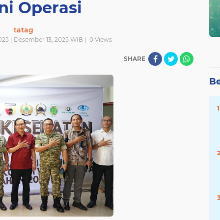
ni Operasi
tatag
025 | Desember 13, 2025 WIB |
0
Views
SHARE
Be