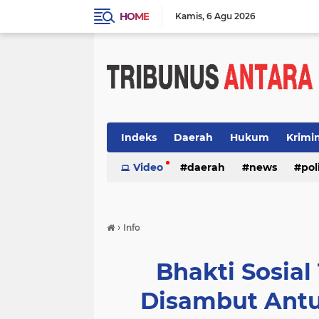
HOME
Kamis
6 Agu 2026
Indeks
Daerah
Hukum
Krimi
Video
daerah
news
pol
›
Info
Bhakti Sosial
Disambut Antu