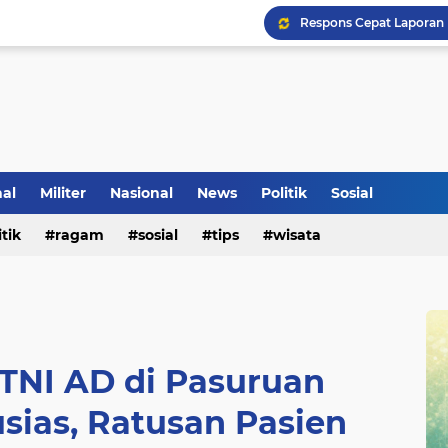
Klinik Pengobatan Vital
nal
Militer
Nasional
News
Politik
Sosial
Tradisi Penyambutan Ka
itik
ragam
sosial
tips
wisata
 TNI AD di Pasuruan
sias, Ratusan Pasien