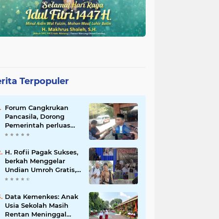
rita Terpopuler
Forum Cangkrukan
Pancasila, Dorong
Pemerintah perluas
intensif Perpajakan
bagi Pelaku Usaha
UMKM.
H. Rofii Pagak Sukses,
berkah Menggelar
Undian Umroh Gratis,
Wujud Kepedulian
Sosial berbagi.
Data Kemenkes: Anak
Usia Sekolah Masih
Rentan Meninggal