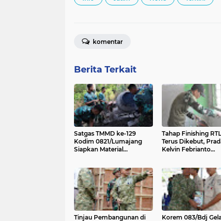
komentar
Berita Terkait
Satgas TMMD ke-129
Tahap Finishing RT
Kodim 0821/Lumajang
Terus Dikebut, Prad
Siapkan Material
Kelvin Febrianto
Pembangunan Tugu
Laksanakan Pelamir
Prasasti
Rumah Ibu Tuha
Tinjau Pembangunan di
Korem 083/Bdj Gela