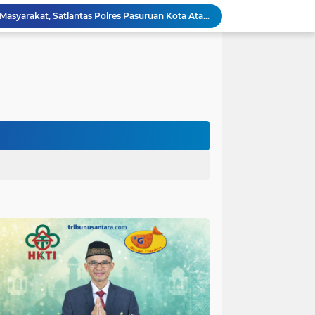
Personel Satgas TMMD 129 Kodim 0904/Paser Ciptakan Lingkungan Bersih
Langgar Aturan Imigrasi, 25 WN Vietnam Dideportasi Melalui Bandara Soekarno-Hatta
Sosialisasi Bahaya Narkoba Pada TMMD 129 Kodim 0904/Paser Disambut Positif
Polda Papua Edukasi Pelajar SMK Negeri 1 Jayapura tentang Bijak Bermedia Sosial dan Pencegahan Kejahatan Digital
Polres Pasuruan Tegaskan Penanganan Kasus Laka Lantas 2017 Telah Tuntas dan Berkekuatan Hukum Tetap
Polda Papua Bekali Personel Polres Jajaran dengan Pemahaman AI untuk Mendukung Tugas Kepolisian
Sinergitas Polri dan KSOP Jadi Kunci Penguatan Pengawasan dan Pengamanan Pelabuhan Laut Jayapura
itas Purwakarta H.Abdulazis Atasi Impoten
polres Baru di Polres Yahukimo
Respons Cepat Laporan Masyarakat, Satlantas Polres Pasuruan Kota Atasi Kemacetan di Exit Tol Sutojayan