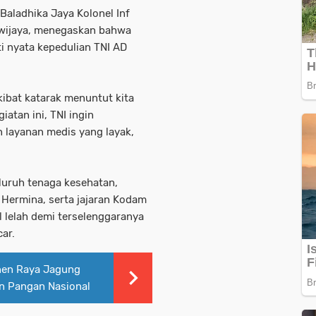
aladhika Jaya Kolonel Inf
awijaya, menegaskan bahwa
i nyata kepedulian TNI AD
ibat katarak menuntut kita
iatan ini, TNI ingin
layanan medis yang layak,
luruh tenaga kesehatan,
Hermina, serta jajaran Kodam
l lelah demi terselenggaranya
car.
nen Raya Jagung
n Pangan Nasional