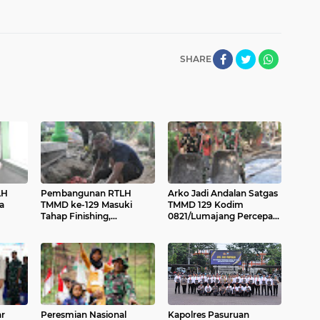
SHARE
LH
Pembangunan RTLH
Arko Jadi Andalan Satgas
a
TMMD ke-129 Masuki
TMMD 129 Kodim
Tahap Finishing,
0821/Lumajang Percepat
an di
Pemasangan Keramik
Pembangunan Jalan
Terus Dipercepat
Rabat Beton
r
Peresmian Nasional
Kapolres Pasuruan