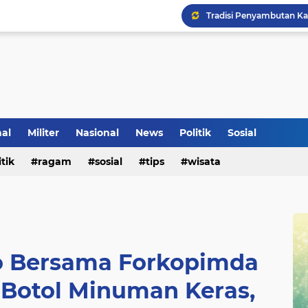
Tradisi Penyambutan Ka
nal
Militer
Nasional
News
Politik
Sosial
itik
ragam
sosial
tips
wisata
Klinik Pengobatan Vital
o Bersama Forkopimda
Botol Minuman Keras,