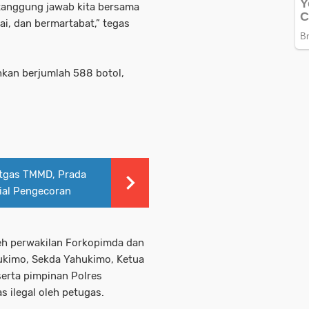
 tanggung jawab kita bersama
i, dan bermartabat,” tegas
kan berjumlah 588 botol,
atgas TMMD, Prada
ial Pengecoran
eh perwakilan Forkopimda dan
hukimo, Sekda Yahukimo, Ketua
serta pimpinan Polres
 ilegal oleh petugas.