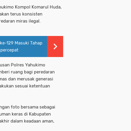
ahukimo Kompol Komarul Huda,
kan terus konsisten
daran miras ilegal.
e-129 Masuki Tahap
ipercepat
iusan Polres Yahukimo
beri ruang bagi peredaran
as dan merusak generasi
akukan sesuai ketentuan
engan foto bersama sebagai
uman keras di Kabupaten
akhir dalam keadaan aman,