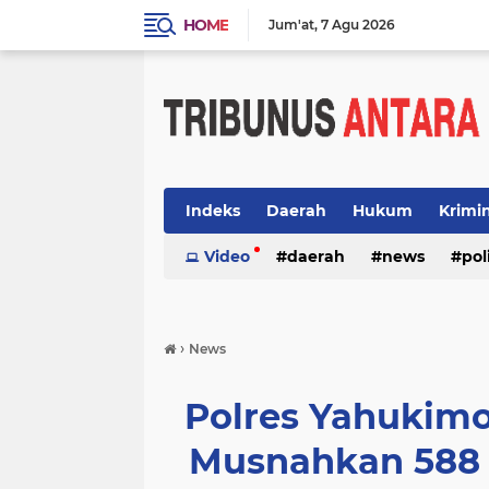
HOME
Jum'at
7 Agu 2026
Indeks
Daerah
Hukum
Krimi
Video
daerah
news
pol
›
News
Polres Yahukim
Musnahkan 588 