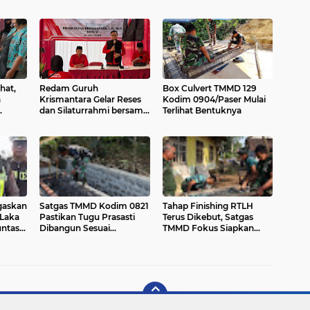
hat,
Redam Guruh
Box Culvert TMMD 129
a
Krismantara Gelar Reses
Kodim 0904/Paser Mulai
dan Silaturrahmi bersama
Terlihat Bentuknya
Kader Pdi - Perjuangan Se
-Kecamatan Lawang.
gaskan
Satgas TMMD Kodim 0821
Tahap Finishing RTLH
Laka
Pastikan Tugu Prasasti
Terus Dikebut, Satgas
untas
Dibangun Sesuai
TMMD Fokus Siapkan
Hukum
Perencanaan
Material Keramik
Berkualitas