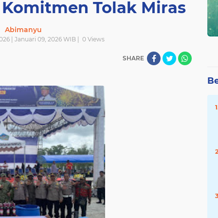
 Komitmen Tolak Miras
Abimanyu
026 | Januari 09, 2026 WIB |
0
Views
SHARE
Be