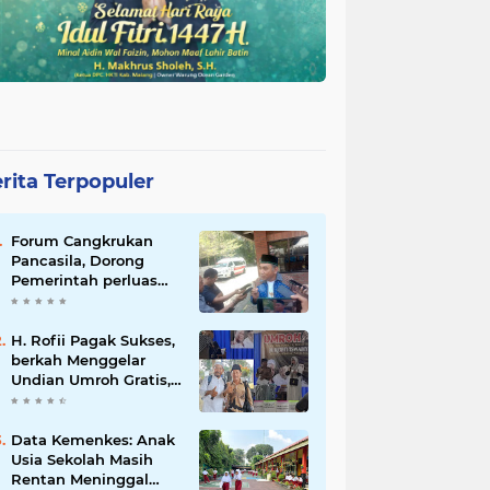
rita Terpopuler
Forum Cangkrukan
Pancasila, Dorong
Pemerintah perluas
intensif Perpajakan
bagi Pelaku Usaha
UMKM.
H. Rofii Pagak Sukses,
berkah Menggelar
Undian Umroh Gratis,
Wujud Kepedulian
Sosial berbagi.
Data Kemenkes: Anak
Usia Sekolah Masih
Rentan Meninggal