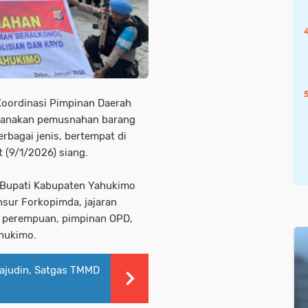
oordinasi Pimpinan Daerah
sanakan pemusnahan barang
rbagai jenis, bertempat di
 (9/1/2026) siang.
h Bupati Kabupaten Yahukimo
unsur Forkopimda, jajaran
h perempuan, pimpinan OPD,
hukimo.
rajudin, Satgas TMMD