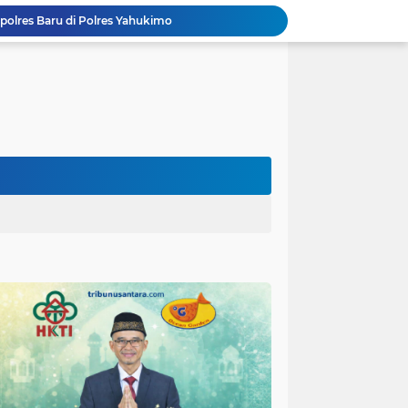
polres Baru di Polres Yahukimo
Respons Cepat Laporan Masyarakat, Satlantas Polres Pasuruan Kota Atasi Kemacetan di Exit Tol Sutojayan
Personel Satgas TMMD 129 Kodim 0904/Paser Ciptakan Lingkungan Bersih
Langgar Aturan Imigrasi, 25 WN Vietnam Dideportasi Melalui Bandara Soekarno-Hatta
Sosialisasi Bahaya Narkoba Pada TMMD 129 Kodim 0904/Paser Disambut Positif
Polda Papua Edukasi Pelajar SMK Negeri 1 Jayapura tentang Bijak Bermedia Sosial dan Pencegahan Kejahatan Digital
Polres Pasuruan Tegaskan Penanganan Kasus Laka Lantas 2017 Telah Tuntas dan Berkekuatan Hukum Tetap
Polda Papua Bekali Personel Polres Jajaran dengan Pemahaman AI untuk Mendukung Tugas Kepolisian
Hikmah Bafaqih Wakil Ketua Komisi E DPRD Provinsi Jatim, dukung perlindungan Anak di Ponpes melalui Penerapan (SOP) di Malang Raya.
itas Purwakarta H.Abdulazis Atasi Impoten