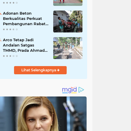
Akibat DBD
Adonan Beton
Berkualitas Perkuat
Pembangunan Rabat
Jalan TMMD ke-129 di
Desa Ledoktempuro
Arco Tetap Jadi
Andalan Satgas
TMMD, Prada Ahmad
Afandi Percepat
Distribusi Material
Pengecoran
Lihat Selengkapnya