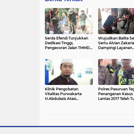
Serda Efendi Tunjukkan
Wujudkan Balita Se
Dedikasi Tinggi,
Sertu Alvian Zakari
Pengecoran Jalan TMMD
Dampingi Layanan
Terus Berjalan
Posyandu Di Desa
Gondang
Klinik Pengobatan
Polres Pasuruan Te
Vitalitas Purwakarta
Penanganan Kasus 
H.Abdulazis Atasi
Lantas 2017 Telah T
Impoten
dan Berkekuatan 
Tetap