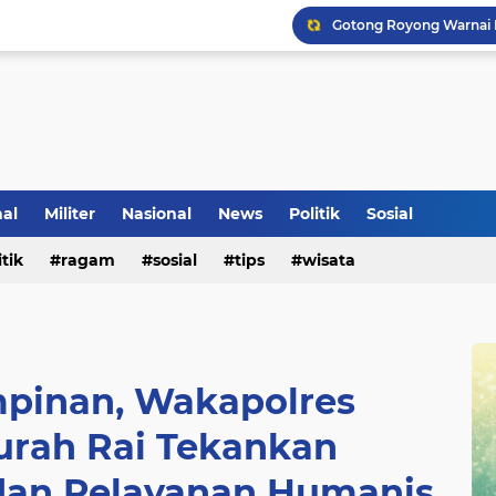
nal
Militer
Nasional
News
Politik
Sosial
itik
ragam
sosial
tips
wisata
Voli Menjadi Pengisi W
mpinan, Wakapolres
urah Rai Tekankan
 dan Pelayanan Humanis