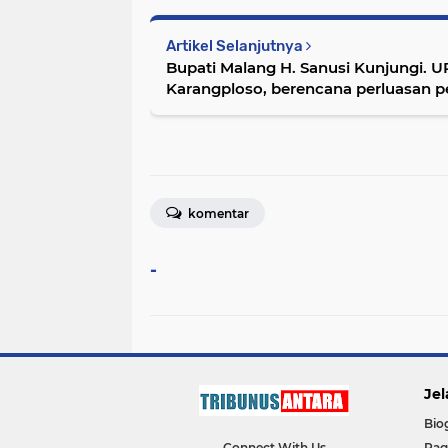
Artikel Selanjutnya
Bupati Malang H. Sanusi Kunjungi. 
Karangploso, berencana perluasan p
Kenyaman Pasien.
komentar
-
Jel
Bio
Connect With Us
Ra