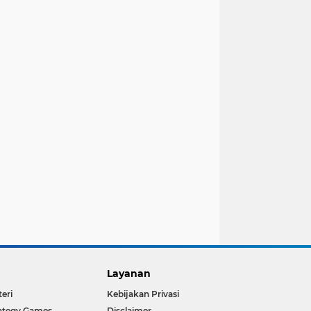
Layanan
teri
Kebijakan Privasi
ategy Games
Disclaimer