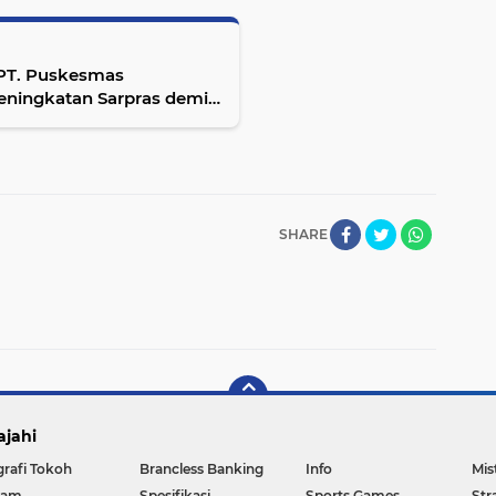
UPT. Puskesmas
eningkatan Sarpras demi
SHARE
ajahi
grafi Tokoh
Brancless Banking
Info
Mis
gam
Spesifikasi
Sports Games
Str