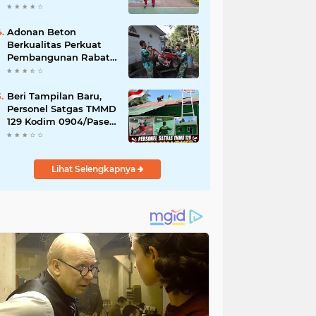
Akibat DBD
Adonan Beton
Berkualitas Perkuat
Pembangunan Rabat
Jalan TMMD ke-129 di
Desa Ledoktempuro
Beri Tampilan Baru,
Personel Satgas TMMD
129 Kodim 0904/Paser
Cat Atap Rumah
Marbot
Lihat Selengkapnya