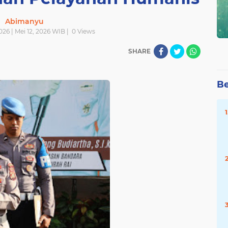
Abimanyu
2026 | Mei 12, 2026 WIB |
0
Views
SHARE
Be