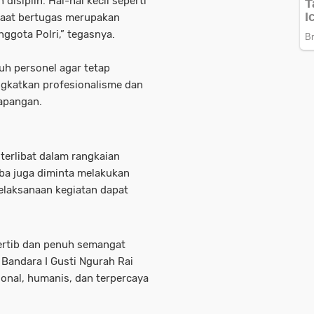
isiplin. Hal-hal kecil seperti
saat bertugas merupakan
nggota Polri,” tegasnya.
uh personel agar tetap
ngkatkan profesionalisme dan
apangan.
terlibat dalam rangkaian
oba juga diminta melakukan
pelaksanaan kegiatan dapat
ertib dan penuh semangat
Bandara I Gusti Ngurah Rai
onal, humanis, dan terpercaya