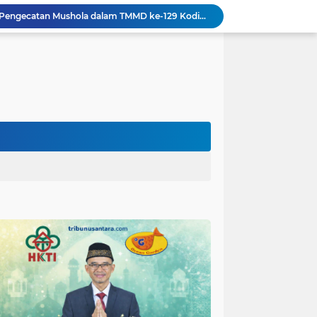
Gotong Royong Warnai Pengecatan Mushola dalam TMMD ke-129 Kodim 1002/HST
Warga Lembenah Antusias Bantu Satgas TMMD, Pembuatan Box Gorong-gorong Dikerjakan Bersama
Tim Satgas Kemhan Evaluasi Pengelolaan BMN di Korem 083/Baladhika Jaya
Satgas TMMD Ke 129 Kodim 0904/Paser Pasang Lantai Baru Pada Rumah Bapak Harim
Guru TK se-Randuagung Ikuti Sosialisasi dan Bimbingan Perpustakaan dalam Program TMMD ke-129
TMMD Ke 129 Kodim 0904/Paser Terima Kunjungan Dari Tim Wasev Mabesad
Hikmah Bafaqih Wakil Ketua Komisi E DPRD Provinsi Jatim, dukung perlindungan Anak di Ponpes melalui Penerapan (SOP) di Malang Raya.
Gus Halim iskandar Ketua DPW. PKB Jatim, Resmikan Kantor Graha Gus Dur dan Masjid Al Iskandariyah, dorong Jadi Pusat Pelayanan Warga dan Dakwah Umat.
Sasaran RTLH Ke 5 Sudah Mulai Dieksekusi Oleh Satgas TMMD 129 Kodim 0904/Paser
aktu Luang Personel TMMD 129 Pada Sore Hari