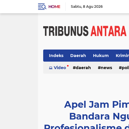
HOME
Sabtu
8 Agu 2026
Indeks
Daerah
Hukum
Krimi
Video
daerah
news
pol
Apel Jam Pi
Bandara Ng
Profesionalisme