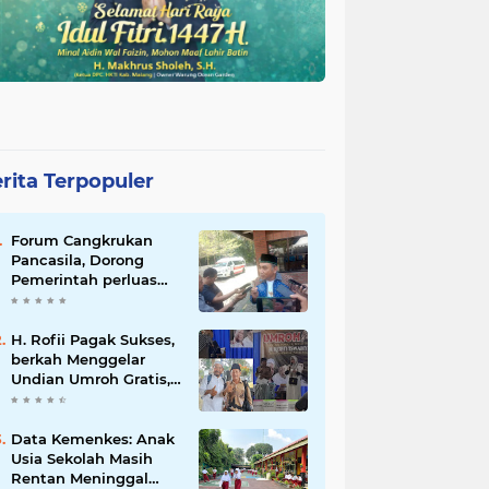
rita Terpopuler
Forum Cangkrukan
Pancasila, Dorong
Pemerintah perluas
intensif Perpajakan
bagi Pelaku Usaha
UMKM.
H. Rofii Pagak Sukses,
berkah Menggelar
Undian Umroh Gratis,
Wujud Kepedulian
Sosial berbagi.
Data Kemenkes: Anak
Usia Sekolah Masih
Rentan Meninggal