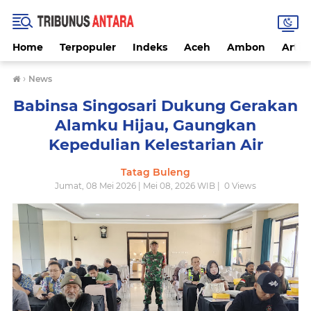
Home
Terpopuler
Indeks
Aceh
Ambon
Artike
›
News
Babinsa Singosari Dukung Gerakan
Alamku Hijau, Gaungkan
Kepedulian Kelestarian Air
Tatag Buleng
Jumat, 08 Mei 2026 | Mei 08, 2026 WIB |
0
Views