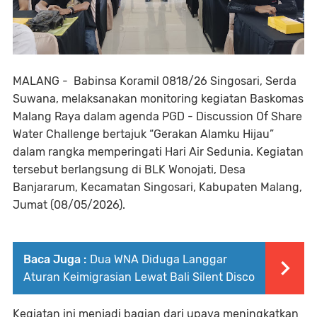
MALANG - Babinsa Koramil 0818/26 Singosari, Serda
Suwana, melaksanakan monitoring kegiatan Baskomas
Malang Raya dalam agenda PGD - Discussion Of Share
Water Challenge bertajuk “Gerakan Alamku Hijau”
dalam rangka memperingati Hari Air Sedunia. Kegiatan
tersebut berlangsung di BLK Wonojati, Desa
Banjararum, Kecamatan Singosari, Kabupaten Malang,
Jumat (08/05/2026).
Baca Juga :
Dua WNA Diduga Langgar
Aturan Keimigrasian Lewat Bali Silent Disco
Kegiatan ini menjadi bagian dari upaya meningkatkan