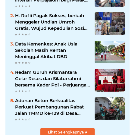
Usaha UMKM.
H. Rofii Pagak Sukses, berkah
Menggelar Undian Umroh
Gratis, Wujud Kepedulian Sosial
berbagi.
Data Kemenkes: Anak Usia
Sekolah Masih Rentan
Meninggal Akibat DBD
Redam Guruh Krismantara
Gelar Reses dan Silaturrahmi
bersama Kader Pdi - Perjuangan
Se -Kecamatan Lawang.
Adonan Beton Berkualitas
Perkuat Pembangunan Rabat
Jalan TMMD ke-129 di Desa
Ledoktempuro
Lihat Selengkapnya