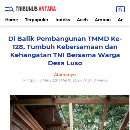
Home
Terpopuler
Indeks
Aceh
Ambon
Artike
Di Balik Pembangunan TMMD Ke-
128, Tumbuh Kebersamaan dan
Kehangatan TNI Bersama Warga
Desa Luso
Abimanyu
Minggu, 10 Mei 2026 | Mei 10, 2026 WIB |
0
Views