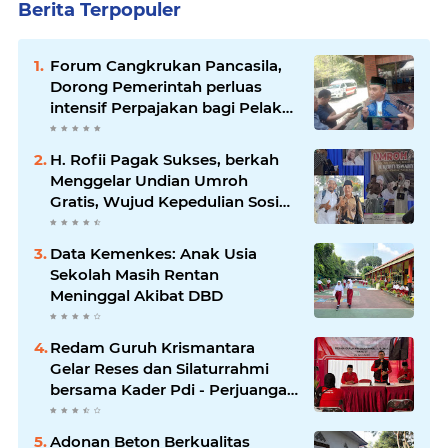
Berita Terpopuler
Forum Cangkrukan Pancasila,
Dorong Pemerintah perluas
intensif Perpajakan bagi Pelaku
Usaha UMKM.
H. Rofii Pagak Sukses, berkah
Menggelar Undian Umroh
Gratis, Wujud Kepedulian Sosial
berbagi.
Data Kemenkes: Anak Usia
Sekolah Masih Rentan
Meninggal Akibat DBD
Redam Guruh Krismantara
Gelar Reses dan Silaturrahmi
bersama Kader Pdi - Perjuangan
Se -Kecamatan Lawang.
Adonan Beton Berkualitas