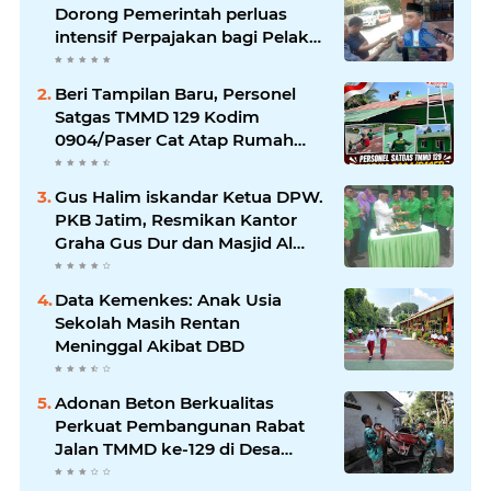
Dorong Pemerintah perluas
intensif Perpajakan bagi Pelaku
Usaha UMKM.
Beri Tampilan Baru, Personel
Satgas TMMD 129 Kodim
0904/Paser Cat Atap Rumah
Marbot
Gus Halim iskandar Ketua DPW.
PKB Jatim, Resmikan Kantor
Graha Gus Dur dan Masjid Al
Iskandariyah, dorong Jadi Pusat
Pelayanan Warga dan Dakwah
Data Kemenkes: Anak Usia
Umat.
Sekolah Masih Rentan
Meninggal Akibat DBD
Adonan Beton Berkualitas
Perkuat Pembangunan Rabat
Jalan TMMD ke-129 di Desa
Ledoktempuro