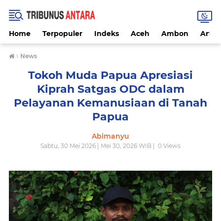
Home
Terpopuler
Indeks
Aceh
Ambon
Artike
›
News
Tokoh Muda Papua Apresiasi
Kiprah Satgas ODC dalam
Pelayanan Kemanusiaan di Tanah
Papua
Abimanyu
Sabtu, 30 Mei 2026 | Mei 30, 2026 WIB |
0
Views