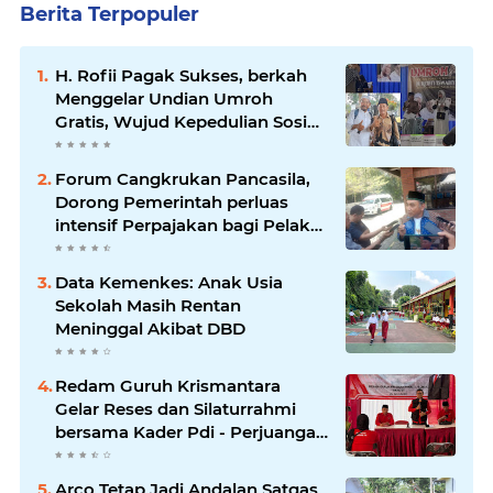
Berita Terpopuler
H. Rofii Pagak Sukses, berkah
Menggelar Undian Umroh
Gratis, Wujud Kepedulian Sosial
berbagi.
Forum Cangkrukan Pancasila,
Dorong Pemerintah perluas
intensif Perpajakan bagi Pelaku
Usaha UMKM.
Data Kemenkes: Anak Usia
Sekolah Masih Rentan
Meninggal Akibat DBD
Redam Guruh Krismantara
Gelar Reses dan Silaturrahmi
bersama Kader Pdi - Perjuangan
Se -Kecamatan Lawang.
Arco Tetap Jadi Andalan Satgas