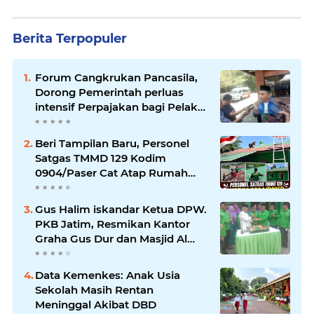
Berita Terpopuler
Forum Cangkrukan Pancasila,
Dorong Pemerintah perluas
intensif Perpajakan bagi Pelaku
Usaha UMKM.
Beri Tampilan Baru, Personel
Satgas TMMD 129 Kodim
0904/Paser Cat Atap Rumah
Marbot
Gus Halim iskandar Ketua DPW.
PKB Jatim, Resmikan Kantor
Graha Gus Dur dan Masjid Al
Iskandariyah, dorong Jadi Pusat
Pelayanan Warga dan Dakwah
Data Kemenkes: Anak Usia
Umat.
Sekolah Masih Rentan
Meninggal Akibat DBD