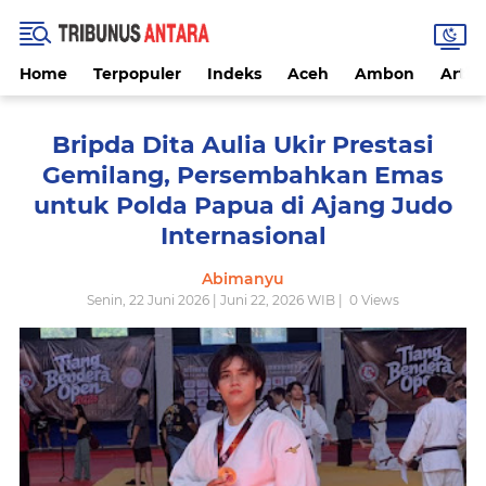
Home
Terpopuler
Indeks
Aceh
Ambon
Artike
Bripda Dita Aulia Ukir Prestasi
Gemilang, Persembahkan Emas
untuk Polda Papua di Ajang Judo
Internasional
Abimanyu
Senin, 22 Juni 2026 | Juni 22, 2026 WIB |
0
Views