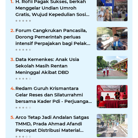
H. Rofii Pagak Sukses, berkah
Menggelar Undian Umroh
Gratis, Wujud Kepedulian Sosial
berbagi.
Forum Cangkrukan Pancasila,
Dorong Pemerintah perluas
intensif Perpajakan bagi Pelaku
Usaha UMKM.
Data Kemenkes: Anak Usia
Sekolah Masih Rentan
Meninggal Akibat DBD
Redam Guruh Krismantara
Gelar Reses dan Silaturrahmi
bersama Kader Pdi - Perjuangan
Se -Kecamatan Lawang.
Arco Tetap Jadi Andalan Satgas
TMMD, Prada Ahmad Afandi
Percepat Distribusi Material
Pengecoran