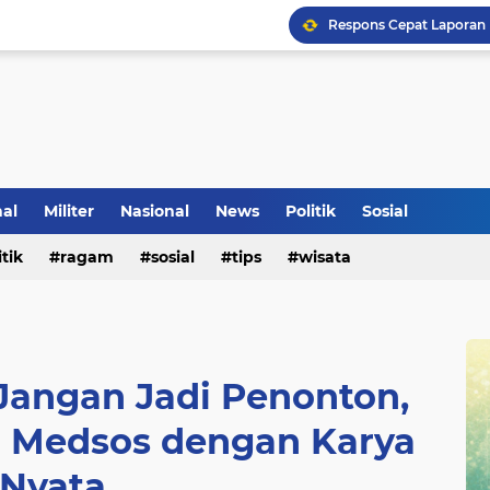
nal
Militer
Nasional
News
Politik
Sosial
Klinik Pengobatan Vital
itik
ragam
sosial
tips
wisata
Tradisi Penyambutan Ka
 Jangan Jadi Penonton,
i Medsos dengan Karya
Nyata