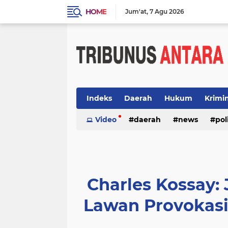
HOME
Jum'at
7 Agu 2026
Indeks
Daerah
Hukum
Krimi
Video
daerah
news
pol
Charles Kossay:
Lawan Provokas