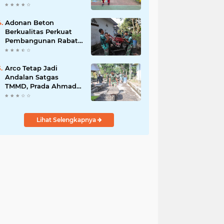
Akibat DBD
Adonan Beton
Berkualitas Perkuat
Pembangunan Rabat
Jalan TMMD ke-129 di
Desa Ledoktempuro
Arco Tetap Jadi
Andalan Satgas
TMMD, Prada Ahmad
Afandi Percepat
Distribusi Material
Pengecoran
Lihat Selengkapnya