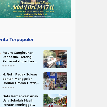
rita Terpopuler
Forum Cangkrukan
Pancasila, Dorong
Pemerintah perluas
intensif Perpajakan
bagi Pelaku Usaha
UMKM.
H. Rofii Pagak Sukses,
berkah Menggelar
Undian Umroh Gratis,
Wujud Kepedulian
Sosial berbagi.
Data Kemenkes: Anak
Usia Sekolah Masih
Rentan Meninggal