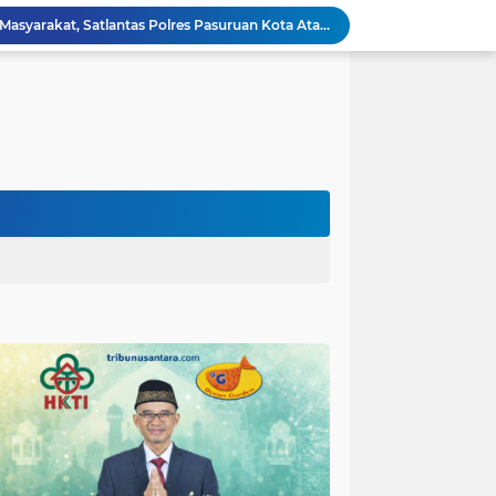
Respons Cepat Laporan Masyarakat, Satlantas Polres Pasuruan Kota Atasi Kemacetan di Exit Tol Sutojayan
Personel Satgas TMMD 129 Kodim 0904/Paser Ciptakan Lingkungan Bersih
Langgar Aturan Imigrasi, 25 WN Vietnam Dideportasi Melalui Bandara Soekarno-Hatta
Sosialisasi Bahaya Narkoba Pada TMMD 129 Kodim 0904/Paser Disambut Positif
Polda Papua Edukasi Pelajar SMK Negeri 1 Jayapura tentang Bijak Bermedia Sosial dan Pencegahan Kejahatan Digital
Polres Pasuruan Tegaskan Penanganan Kasus Laka Lantas 2017 Telah Tuntas dan Berkekuatan Hukum Tetap
Polda Papua Bekali Personel Polres Jajaran dengan Pemahaman AI untuk Mendukung Tugas Kepolisian
Hikmah Bafaqih Wakil Ketua Komisi E DPRD Provinsi Jatim, dukung perlindungan Anak di Ponpes melalui Penerapan (SOP) di Malang Raya.
itas Purwakarta H.Abdulazis Atasi Impoten
polres Baru di Polres Yahukimo