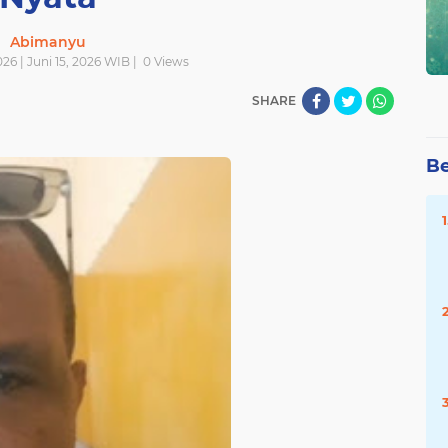
Abimanyu
026 | Juni 15, 2026 WIB |
0
Views
SHARE
Be