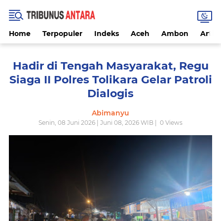
Home
Terpopuler
Indeks
Aceh
Ambon
Artike
Hadir di Tengah Masyarakat, Regu
Siaga II Polres Tolikara Gelar Patroli
Dialogis
Abimanyu
Senin, 08 Juni 2026 | Juni 08, 2026 WIB |
0
Views