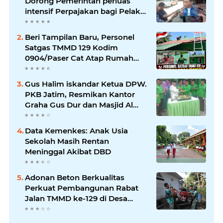
Dorong Pemerintah perluas
intensif Perpajakan bagi Pelaku
Usaha UMKM.
Beri Tampilan Baru, Personel
Satgas TMMD 129 Kodim
0904/Paser Cat Atap Rumah
Marbot
Gus Halim iskandar Ketua DPW.
PKB Jatim, Resmikan Kantor
Graha Gus Dur dan Masjid Al
Iskandariyah, dorong Jadi Pusat
Pelayanan Warga dan Dakwah
Data Kemenkes: Anak Usia
Umat.
Sekolah Masih Rentan
Meninggal Akibat DBD
Adonan Beton Berkualitas
Perkuat Pembangunan Rabat
Jalan TMMD ke-129 di Desa
Ledoktempuro