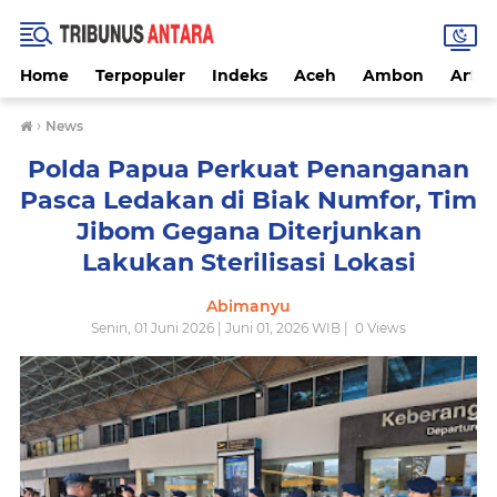
Home
Terpopuler
Indeks
Aceh
Ambon
Artike
›
News
Polda Papua Perkuat Penanganan
Pasca Ledakan di Biak Numfor, Tim
Jibom Gegana Diterjunkan
Lakukan Sterilisasi Lokasi
Abimanyu
Senin, 01 Juni 2026 | Juni 01, 2026 WIB |
0
Views