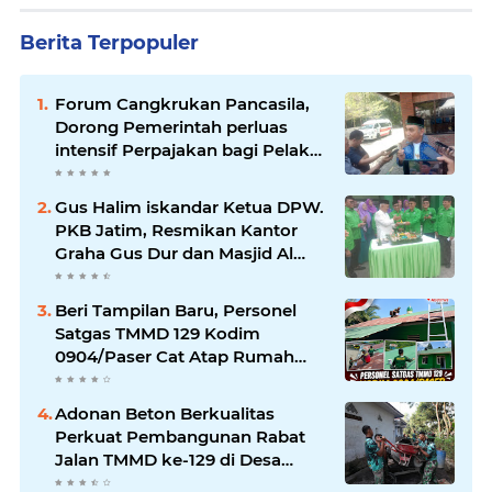
Berita Terpopuler
Forum Cangkrukan Pancasila,
Dorong Pemerintah perluas
intensif Perpajakan bagi Pelaku
Usaha UMKM.
Gus Halim iskandar Ketua DPW.
PKB Jatim, Resmikan Kantor
Graha Gus Dur dan Masjid Al
Iskandariyah, dorong Jadi Pusat
Pelayanan Warga dan Dakwah
Beri Tampilan Baru, Personel
Umat.
Satgas TMMD 129 Kodim
0904/Paser Cat Atap Rumah
Marbot
Adonan Beton Berkualitas
Perkuat Pembangunan Rabat
Jalan TMMD ke-129 di Desa
Ledoktempuro