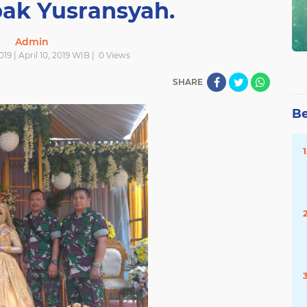
ak Yusransyah.
Admin
019 | April 10, 2019 WIB |
0
Views
SHARE
Be