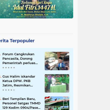
rita Terpopuler
Forum Cangkrukan
Pancasila, Dorong
Pemerintah perluas
intensif Perpajakan
bagi Pelaku Usaha
UMKM.
Gus Halim iskandar
Ketua DPW. PKB
Jatim, Resmikan
Kantor Graha Gus Dur
dan Masjid Al
Iskandariyah, dorong
Beri Tampilan Baru,
Jadi Pusat Pelayanan
Personel Satgas TMMD
Warga dan Dakwah
129 Kodim 0904/Paser