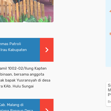
nmas Patroli
 Irau Kabupaten
ramil 1002-02/Ilung Kapten
 binaan, bersama anggota
nak bapak Yusransyah di desa
ra KAb. Hulu Sungai
ab. Malang di
alang Bangun Desa,