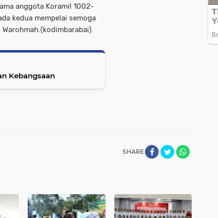
sama anggota Koramil 1002-
pada kedua mempelai semoga
h Warohmah.(kodimbarabai).
san Kebangsaan
SHARE