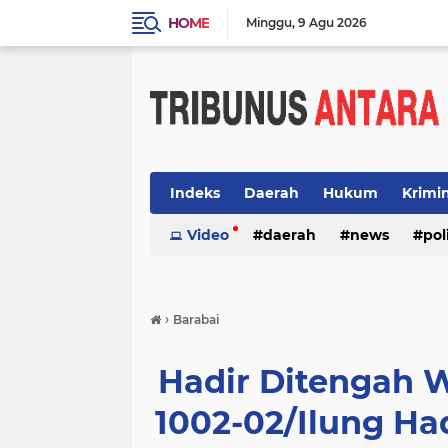
HOME
Minggu
9 Agu 2026
Indeks
Daerah
Hukum
Krimi
Video
daerah
news
pol
›
Barabai
Hadir Ditengah 
1002-02/Ilung Ha