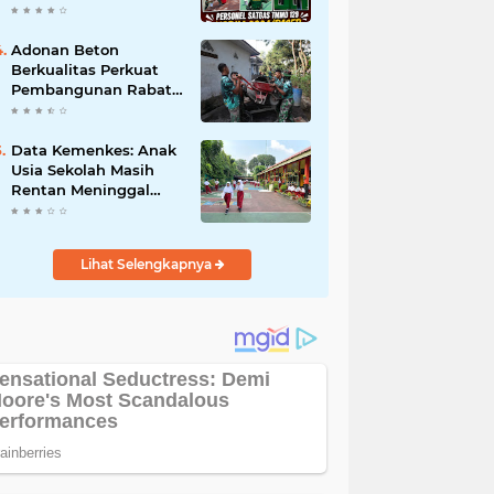
Umat.
Cat Atap Rumah
Marbot
Adonan Beton
Berkualitas Perkuat
Pembangunan Rabat
Jalan TMMD ke-129 di
Desa Ledoktempuro
Data Kemenkes: Anak
Usia Sekolah Masih
Rentan Meninggal
Akibat DBD
Lihat Selengkapnya