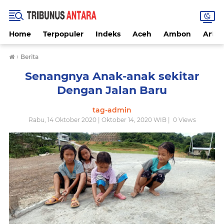
Home
Terpopuler
Indeks
Aceh
Ambon
Artike
›
Berita
Senangnya Anak-anak sekitar
Dengan Jalan Baru
tag-admin
Rabu, 14 Oktober 2020 | Oktober 14, 2020 WIB |
0
Views