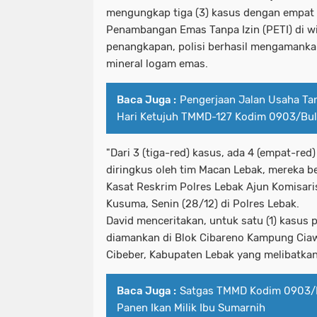
mengungkap tiga (3) kasus dengan empat 
Penambangan Emas Tanpa Izin (PETI) di wi
penangkapan, polisi berhasil mengamank
mineral logam emas.
Baca Juga :
Pengerjaan Jalan Usaha Tan
Hari Ketujuh TMMD-127 Kodim 0903/Bu
"Dari 3 (tiga-red) kasus, ada 4 (empat-red
diringkus oleh tim Macan Lebak, mereka ber
Kasat Reskrim Polres Lebak Ajun Komisaris
Kusuma, Senin (28/12) di Polres Lebak.
David menceritakan, untuk satu (1) kasus 
diamankan di Blok Cibareno Kampung Ciaw
Cibeber, Kabupaten Lebak yang melibatkan
Baca Juga :
Satgas TMMD Kodim 0903/
Panen Ikan Milik Ibu Sumarnih