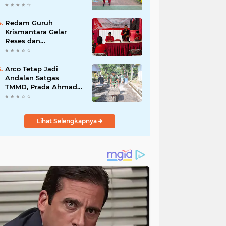
Akibat DBD
Redam Guruh
Krismantara Gelar
Reses dan
Silaturrahmi bersama
Kader Pdi - Perjuangan
Se -Kecamatan
Arco Tetap Jadi
Lawang.
Andalan Satgas
TMMD, Prada Ahmad
Afandi Percepat
Distribusi Material
Pengecoran
Lihat Selengkapnya