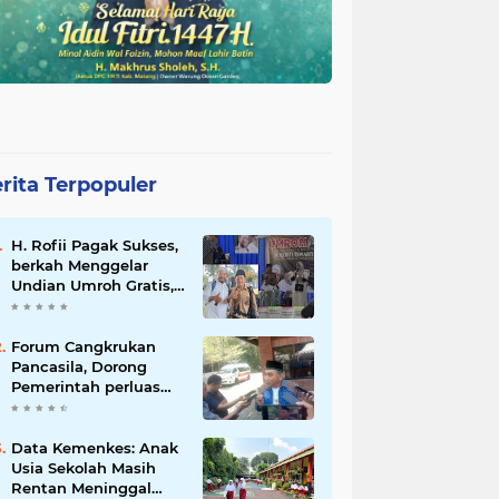
rita Terpopuler
H. Rofii Pagak Sukses,
berkah Menggelar
Undian Umroh Gratis,
Wujud Kepedulian
Sosial berbagi.
Forum Cangkrukan
Pancasila, Dorong
Pemerintah perluas
intensif Perpajakan
bagi Pelaku Usaha
UMKM.
Data Kemenkes: Anak
Usia Sekolah Masih
Rentan Meninggal