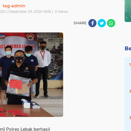
tag-admin
020 | Desember 29, 2020 WIB |
0
Views
SHARE
Be
im) Polres Lebak berhasil