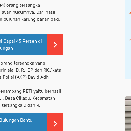
(4) orang tersangka
layah hukumnya. Dari hasil
an puluhan karung bahan baku
i Capai 45 Persen di
lungan
) orang tersangka yang
inisial D, R, BP dan RK,."kata
 Polisi (AKP) David Adhi
penambang PETI yaitu berhasil
i, Desa Cikadu, Kecamatan
 tersangka D dan R.
Bulungan Bantu