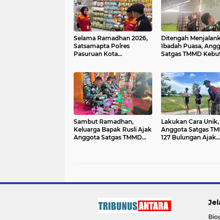
Selama Ramadhan 2026,
Ditengah Menjalan
Satsamapta Polres
Ibadah Puasa, Ang
Pasuruan Kota
Satgas TMMD Kebu
Intensifkan Patroli
Pengerjaan RTLH 2 
Pertokoan untuk Jaga
Kamtibmas
Sambut Ramadhan,
Lakukan Cara Unik,
Keluarga Bapak Rusli Ajak
Anggota Satgas T
Anggota Satgas TMMD
127 Bulungan Ajak
127 Kodim
Bermain Anak-ana
0903/Bulungan Syukuran
Mainan Tradisional
Enggrang
Jel
Bio