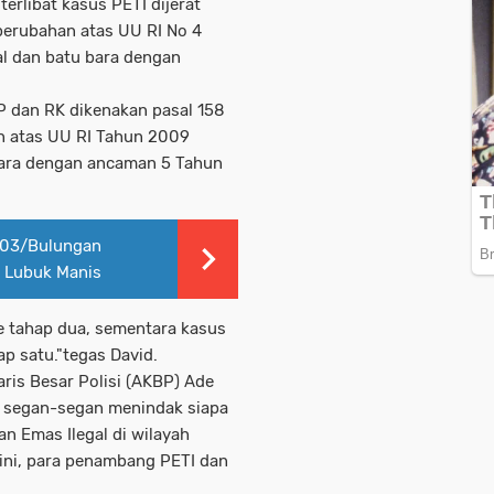
terlibat kasus PETI dijerat
perubahan atas UU RI No 4
l dan batu bara dengan
P dan RK dikenakan pasal 158
n atas UU RI Tahun 2009
ara dengan ancaman 5 Tahun
903/Bulungan
 Lubuk Manis
e tahap dua, sementara kasus
p satu."tegas David.
ris Besar Polisi (AKBP) Ade
n segan-segan menindak siapa
 Emas Ilegal di wilayah
ini, para penambang PETI dan