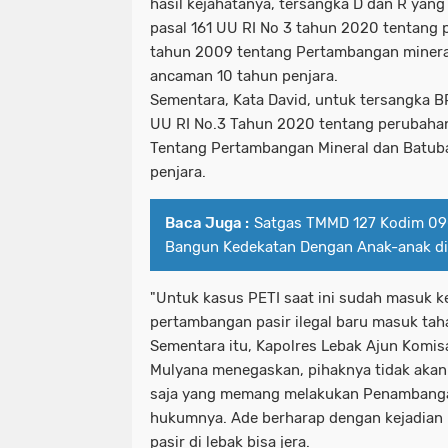
hasil kejahatanya, tersangka D dan R yang 
pasal 161 UU RI No 3 tahun 2020 tentang 
tahun 2009 tentang Pertambangan minera
ancaman 10 tahun penjara.
Sementara, Kata David, untuk tersangka B
UU RI No.3 Tahun 2020 tentang perubaha
Tentang Pertambangan Mineral dan Batub
penjara.
Baca Juga :
Satgas TMMD 127 Kodim 0
Bangun Kedekatan Dengan Anak-anak di
"Untuk kasus PETI saat ini sudah masuk k
pertambangan pasir ilegal baru masuk taha
Sementara itu, Kapolres Lebak Ajun Komisa
Mulyana menegaskan, pihaknya tidak aka
saja yang memang melakukan Penambangan
hukumnya. Ade berharap dengan kejadian 
pasir di lebak bisa jera.