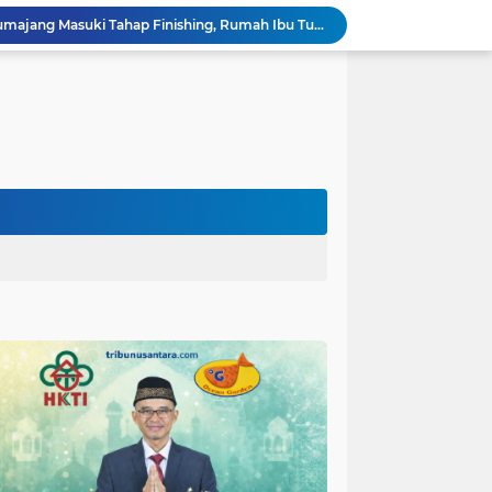
Program RTLH TMMD Lumajang Masuki Tahap Finishing, Rumah Ibu Tuha Dicat Rapi
Ketua DPC. HKTI Kabupaten Malang H. Makhrus Sholeh, Dorong Insentif Pajak UMKM dan Penghapusan PPh Rumah Subsidi.
Adonan Beton Berkualitas Perkuat Pembangunan Rabat Jalan TMMD ke-129 di Desa Ledoktempuro
Forum Cangkrukan Pancasila, Dorong Pemerintah perluas intensif Perpajakan bagi Pelaku Usaha UMKM.
Perkuat Ketahanan Masyarakat, Kodim 0821 Gelar Sosialisasi Keluarga Tangguh Bencana
Satgas TMMD ke-129 Kodim 0821/Lumajang Siapkan Material Pembangunan Tugu Prasasti
mah Bapak Sirajudi Setelah Direnovasi
Personel Satgas TMMD 129 Kodim 0904/Paser Bongkar RTLH Bapak Harim
Satgas TMMD Kodim 0821 Pastikan Tugu Prasasti Dibangun Sesuai Perencanaan
Tahap Finishing RTLH Terus Dikebut, Satgas TMMD Fokus Siapkan Material Keramik Berkualitas