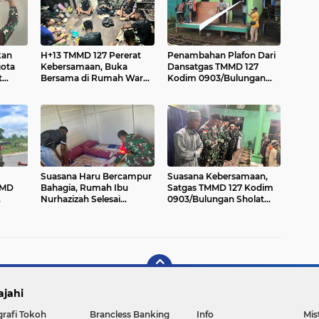
kan
H+13 TMMD 127 Pererat
Penambahan Plafon Dari
gota
Kebersamaan, Buka
Dansatgas TMMD 127
t
Bersama di Rumah Warga
Kodim 0903/Bulungan
dan 3
Lubuk Manis
Milik Bapak Rusli Mulai
Dikerjakan
Suasana Haru Bercampur
Suasana Kebersamaan,
MMD
Bahagia, Rumah Ibu
Satgas TMMD 127 Kodim
Nurhazizah Selesai
0903/Bulungan Sholat
k
Dansatgas TMMD 127
Tarawih Berjamaah di
Berikan Tambahan
Lubuk Manis
Prabotan
ajahi
grafi Tokoh
Brancless Banking
Info
Mis