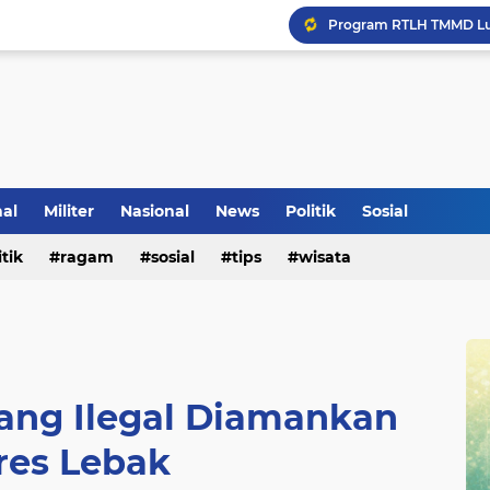
Inilah Tampilan Baru Ru
nal
Militer
Nasional
News
Politik
Sosial
itik
ragam
sosial
tips
wisata
ng Ilegal Diamankan
res Lebak