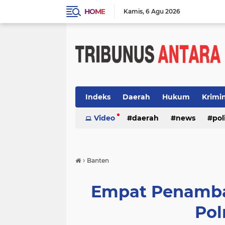
HOME
Kamis
6 Agu 2026
Indeks
Daerah
Hukum
Krimi
Video
daerah
news
pol
›
Banten
Empat Penamba
Pol