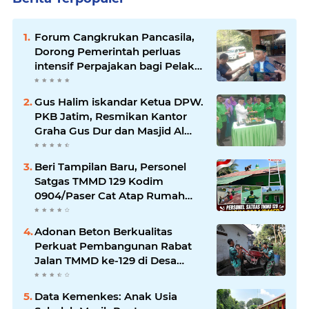
Forum Cangkrukan Pancasila,
Dorong Pemerintah perluas
intensif Perpajakan bagi Pelaku
Usaha UMKM.
Gus Halim iskandar Ketua DPW.
PKB Jatim, Resmikan Kantor
Graha Gus Dur dan Masjid Al
Iskandariyah, dorong Jadi Pusat
Pelayanan Warga dan Dakwah
Beri Tampilan Baru, Personel
Umat.
Satgas TMMD 129 Kodim
0904/Paser Cat Atap Rumah
Marbot
Adonan Beton Berkualitas
Perkuat Pembangunan Rabat
Jalan TMMD ke-129 di Desa
Ledoktempuro
Data Kemenkes: Anak Usia