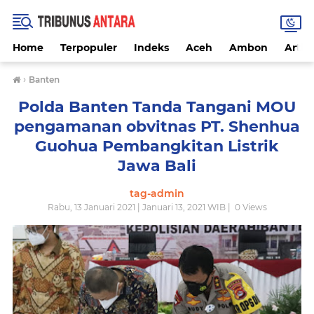
Home
Terpopuler
Indeks
Aceh
Ambon
Artike
›
Banten
Polda Banten Tanda Tangani MOU
pengamanan obvitnas PT. Shenhua
Guohua Pembangkitan Listrik
Jawa Bali
tag-admin
Rabu, 13 Januari 2021 | Januari 13, 2021 WIB |
0
Views