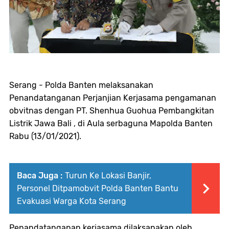
Serang - Polda Banten melaksanakan
Penandatanganan Perjanjian Kerjasama pengamanan
obvitnas dengan PT. Shenhua Guohua Pembangkitan
Listrik Jawa Bali , di Aula serbaguna Mapolda Banten
Rabu (13/01/2021).
Baca Juga :
Turun Ke Lokasi Banjir,
Personel Ditpamobvit Polda Banten Bantu
Evakuasi Warga Kota Serang
Penandatanganan kerjasama dilaksanakan oleh