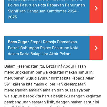
Polres Pasuruan Kota Paparkan Penurunan
Signifikan Gangguan Kamtibmas 2024–
2025
Baca Juga :
Empat Remaja Diamankan
Patroli Gabungan Polres Pasuruan Kota
dalam Razia Balap Liar Akhir Pekan
Dalam kesempatan itu, Letda Inf Abdul Hasan
mengungkapkan bahwa kegiatan makan sahur ini
merupakan wujud syukur nikmat kita kepada Allah
SWT karena kita masih di berikan kesempatan
mengerjakan amalan amalan dan puasa sya'ban,
walaupun besok kita harus berjibaku dengan kegiatan
pembangunan sasaran fisik, dengan makan sahur ini