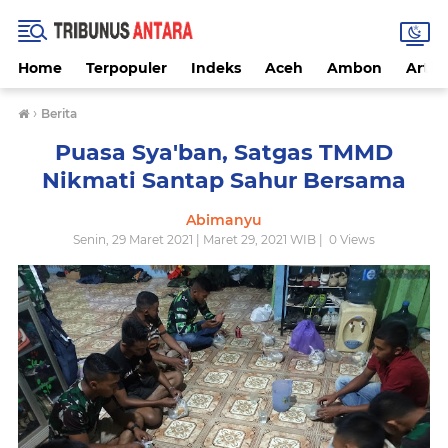
Home
Terpopuler
Indeks
Aceh
Ambon
Artike
›
Berita
Puasa Sya'ban, Satgas TMMD
Nikmati Santap Sahur Bersama
Abimanyu
Senin, 29 Maret 2021 | Maret 29, 2021 WIB |
0
Views