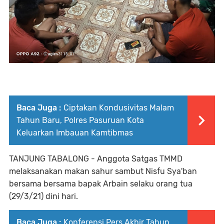
Baca Juga :
Ciptakan Kondusivitas Malam
Tahun Baru, Polres Pasuruan Kota
Keluarkan Imbauan Kamtibmas
TANJUNG TABALONG - Anggota Satgas TMMD
melaksanakan makan sahur sambut Nisfu Sya'ban
bersama bersama bapak Arbain selaku orang tua
(29/3/21) dini hari.
Baca Juga :
Konferensi Pers Akhir Tahun,