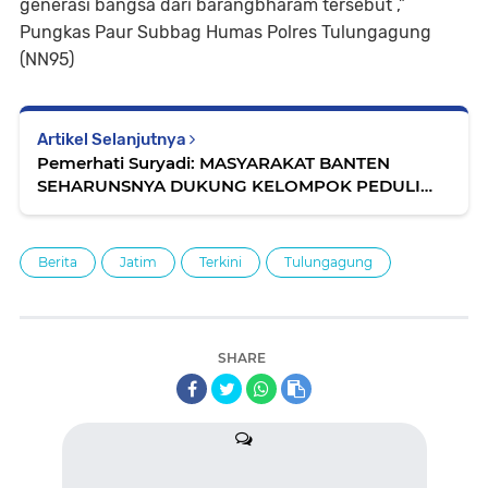
generasi bangsa dari barangbharam tersebut ,”
Pungkas Paur Subbag Humas Polres Tulungagung
(NN95)
Artikel Selanjutnya
Pemerhati Suryadi: MASYARAKAT BANTEN
SEHARUNSNYA DUKUNG KELOMPOK PEDULI
PENYELAMATAN ANAK DAN PEREMPUAN
Berita
Jatim
Terkini
Tulungagung
SHARE