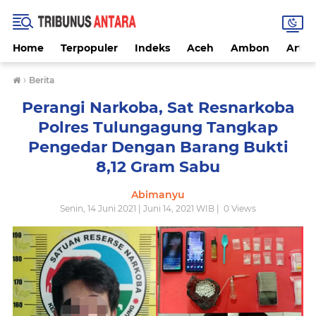
Home
Terpopuler
Indeks
Aceh
Ambon
Artike
›
Berita
Perangi Narkoba, Sat Resnarkoba
Polres Tulungagung Tangkap
Pengedar Dengan Barang Bukti
8,12 Gram Sabu
Abimanyu
Senin, 14 Juni 2021 | Juni 14, 2021 WIB |
0
Views