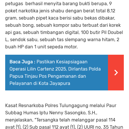
petugas berhasil menyita barang bukti berupa, 9
poket narkotika jenis shabu dengan berat total 8,12
gram, sebuah pipet kaca berisi sabu bekas dibakar,
sebuah bong, sebuah kompor sabu terbuat dari korek
api gas, sebuah timbangan digital, 100 butir Pil Doubel
L, sendok sabu, sebuah tas slempang warna hitam, 2
buah HP dan 1 unit sepeda motor.
Baca Juga :
Pastikan Kesiapsiagaan
Operasi Lilin Cartenz 2025, Dirlantas Polda
Papua Tinjau Pos Pengamanan dan
Pelayanan di Kota Jayapura
Kasat Resnarkoba Polres Tulungagung melalui Paur
Subbag Humas Iptu Nenny Sasongko, S.H.,
menjelaskan, "Tersangka telah melanggar pasal 114
ayat (1), (2) Sub pasal 112 ayat (1), (2) UURI no. 35 Tahun