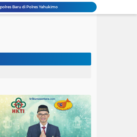
Respons Cepat Laporan Masyarakat, Satlantas Polres Pasuruan Kota Atasi Kemacetan di Exit Tol Sutojayan
Personel Satgas TMMD 129 Kodim 0904/Paser Ciptakan Lingkungan Bersih
Langgar Aturan Imigrasi, 25 WN Vietnam Dideportasi Melalui Bandara Soekarno-Hatta
Sosialisasi Bahaya Narkoba Pada TMMD 129 Kodim 0904/Paser Disambut Positif
Polda Papua Edukasi Pelajar SMK Negeri 1 Jayapura tentang Bijak Bermedia Sosial dan Pencegahan Kejahatan Digital
Polres Pasuruan Tegaskan Penanganan Kasus Laka Lantas 2017 Telah Tuntas dan Berkekuatan Hukum Tetap
Polda Papua Bekali Personel Polres Jajaran dengan Pemahaman AI untuk Mendukung Tugas Kepolisian
Hikmah Bafaqih Wakil Ketua Komisi E DPRD Provinsi Jatim, dukung perlindungan Anak di Ponpes melalui Penerapan (SOP) di Malang Raya.
itas Purwakarta H.Abdulazis Atasi Impoten
polres Baru di Polres Yahukimo