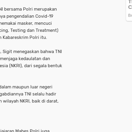
TNI bersama Polri merupakan
aya pengendalian Covid-19
(memakai masker, mencuci
cing, Testing dan Treatment)
 Kabareskrim Polri itu.
a, Sigit menegaskan bahwa TNI
k menjaga kedaulatan dan
sia (NKRI), dari segala bentuk
 dalam maupun luar negeri
gabdiannya TNI selalu hadir
wilayah NKRI, baik di darat,
ajaran Mabes Polri juga