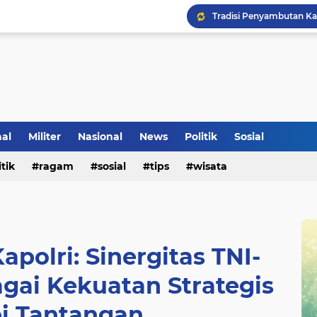
nal
Militer
Nasional
News
Politik
Sosial
Klinik Pengobatan Vital
itik
ragam
sosial
tips
wisata
Tradisi Penyambutan Ka
apolri: Sinergitas TNI-
agai Kekuatan Strategis
i Tantangan