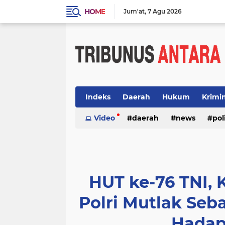
HOME
Jum'at
7 Agu 2026
Indeks
Daerah
Hukum
Krimi
Video
daerah
news
pol
HUT ke-76 TNI, K
Polri Mutlak Seb
Hadap