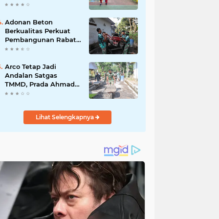
Akibat DBD
Adonan Beton
Berkualitas Perkuat
Pembangunan Rabat
Jalan TMMD ke-129 di
Desa Ledoktempuro
Arco Tetap Jadi
Andalan Satgas
TMMD, Prada Ahmad
Afandi Percepat
Distribusi Material
Pengecoran
Lihat Selengkapnya