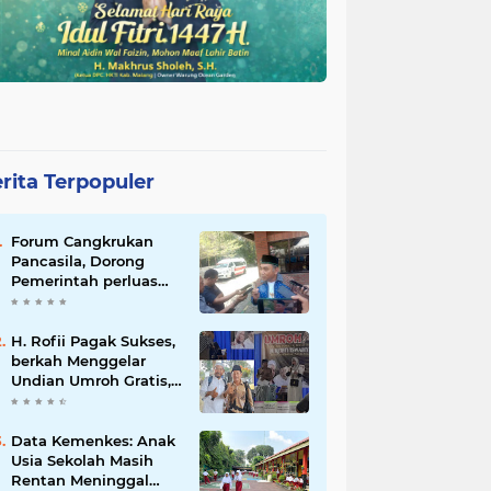
rita Terpopuler
Forum Cangkrukan
Pancasila, Dorong
Pemerintah perluas
intensif Perpajakan
bagi Pelaku Usaha
UMKM.
H. Rofii Pagak Sukses,
berkah Menggelar
Undian Umroh Gratis,
Wujud Kepedulian
Sosial berbagi.
Data Kemenkes: Anak
Usia Sekolah Masih
Rentan Meninggal