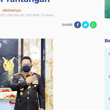
Abimanyu
021 | Oktober 05, 2021 WIB |
0
Views
SHARE
Be