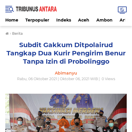
Home
Terpopuler
Indeks
Aceh
Ambon
Artike
›
Berita
Subdit Gakkum Ditpolairud
Tangkap Dua Kurir Pengirim Benur
Tanpa Izin di Probolinggo
Abimanyu
Rabu, 06 Oktober 2021 | Oktober 06, 2021 WIB |
0
Views