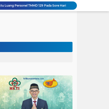
aktu Luang Personel TMMD 129 Pada Sore Hari
Gotong Royong Warnai Pengecatan Mushola dalam TMMD ke-129 Kodim 1002/HST
Warga Lembenah Antusias Bantu Satgas TMMD, Pembuatan Box Gorong-gorong Dikerjakan Bersama
Tim Satgas Kemhan Evaluasi Pengelolaan BMN di Korem 083/Baladhika Jaya
Satgas TMMD Ke 129 Kodim 0904/Paser Pasang Lantai Baru Pada Rumah Bapak Harim
Guru TK se-Randuagung Ikuti Sosialisasi dan Bimbingan Perpustakaan dalam Program TMMD ke-129
TMMD Ke 129 Kodim 0904/Paser Terima Kunjungan Dari Tim Wasev Mabesad
Hikmah Bafaqih Wakil Ketua Komisi E DPRD Provinsi Jatim, dukung perlindungan Anak di Ponpes melalui Penerapan (SOP) di Malang Raya.
Gus Halim iskandar Ketua DPW. PKB Jatim, Resmikan Kantor Graha Gus Dur dan Masjid Al Iskandariyah, dorong Jadi Pusat Pelayanan Warga dan Dakwah Umat.
Sasaran RTLH Ke 5 Sudah Mulai Dieksekusi Oleh Satgas TMMD 129 Kodim 0904/Paser