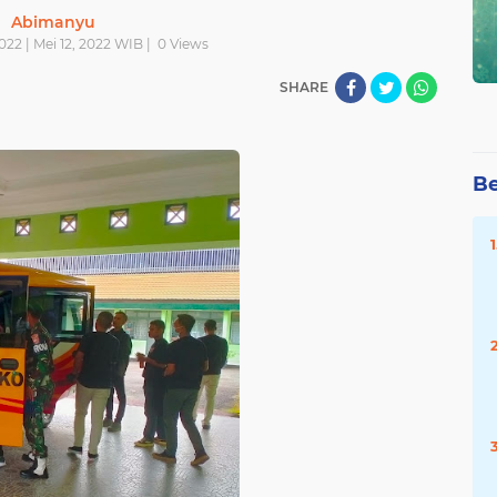
Abimanyu
022 | Mei 12, 2022 WIB |
0
Views
SHARE
Be