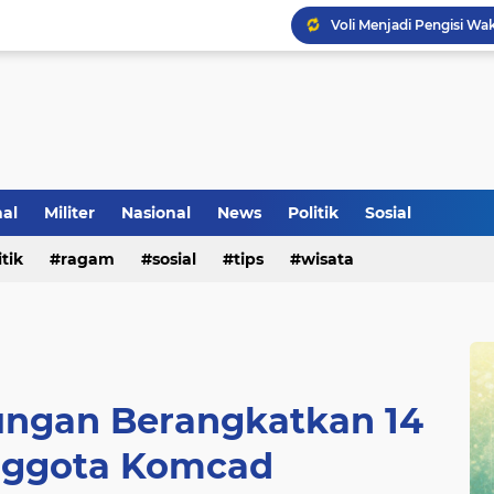
Voli Menjadi Pengisi W
nal
Militer
Nasional
News
Politik
Sosial
itik
ragam
sosial
tips
wisata
ngan Berangkatkan 14
nggota Komcad