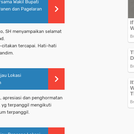
sama Wakil Bupati
Panen dan Pagelaran
to, SH menyampaikan selamat
ad.
citakan tercapai. Hati-hati
Dandim.
jau Lokasi
n
, apresiasi dan penghormatan
 yg terpanggil mengikuti
um terpanggil.