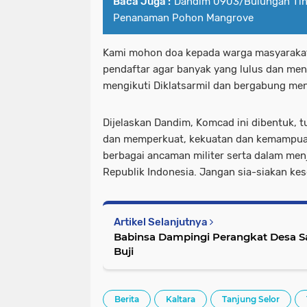
Baca Juga :
Dandim 0903/Bulungan Tin
Penanaman Pohon Mangrove
Kami mohon doa kepada warga masyarakat
pendaftar agar banyak yang lulus dan m
mengikuti Diklatsarmil dan bergabung me
Dijelaskan Dandim, Komcad ini dibentuk,
dan memperkuat, kekuatan dan kemampua
berbagai ancaman militer serta dalam men
Republik Indonesia. Jangan sia-siakan kes
Artikel Selanjutnya
Babinsa Dampingi Perangkat Desa Sa
Buji
Berita
Kaltara
Tanjung Selor