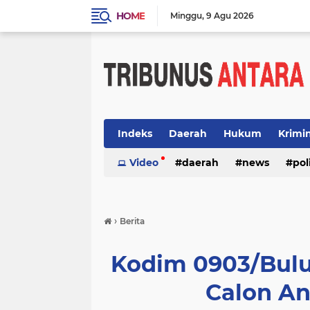
HOME
Minggu
9 Agu 2026
Indeks
Daerah
Hukum
Krimi
Video
daerah
news
pol
›
Berita
Kodim 0903/Bulu
Calon A