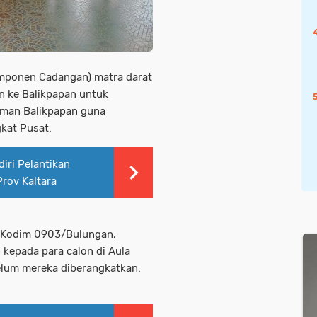
omponen Cadangan) matra darat
n ke Balikpapan untuk
rman Balikpapan guna
kat Pusat.
ri Pelantikan
rov Kaltara
) Kodim 0903/Bulungan,
kepada para calon di Aula
lum mereka diberangkatkan.