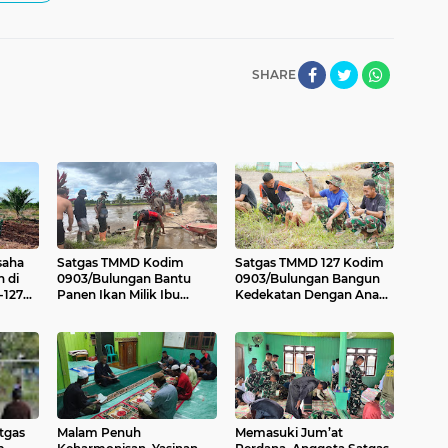
SHARE
saha
Satgas TMMD Kodim
Satgas TMMD 127 Kodim
n di
0903/Bulungan Bantu
0903/Bulungan Bangun
-127
Panen Ikan Milik Ibu
Kedekatan Dengan Anak-
gan
Sumarnih
anak di Lubuk Manis
tgas
Malam Penuh
Memasuki Jum’at