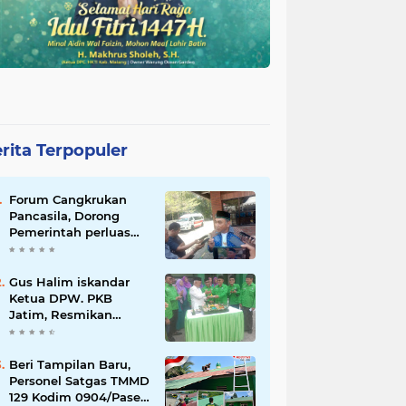
rita Terpopuler
Forum Cangkrukan
Pancasila, Dorong
Pemerintah perluas
intensif Perpajakan
bagi Pelaku Usaha
UMKM.
Gus Halim iskandar
Ketua DPW. PKB
Jatim, Resmikan
Kantor Graha Gus Dur
dan Masjid Al
Iskandariyah, dorong
Beri Tampilan Baru,
Jadi Pusat Pelayanan
Personel Satgas TMMD
Warga dan Dakwah
129 Kodim 0904/Paser