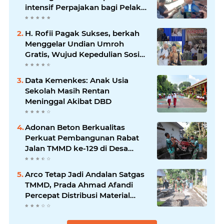
intensif Perpajakan bagi Pelaku
Usaha UMKM.
H. Rofii Pagak Sukses, berkah
Menggelar Undian Umroh
Gratis, Wujud Kepedulian Sosial
berbagi.
Data Kemenkes: Anak Usia
Sekolah Masih Rentan
Meninggal Akibat DBD
Adonan Beton Berkualitas
Perkuat Pembangunan Rabat
Jalan TMMD ke-129 di Desa
Ledoktempuro
Arco Tetap Jadi Andalan Satgas
TMMD, Prada Ahmad Afandi
Percepat Distribusi Material
Pengecoran