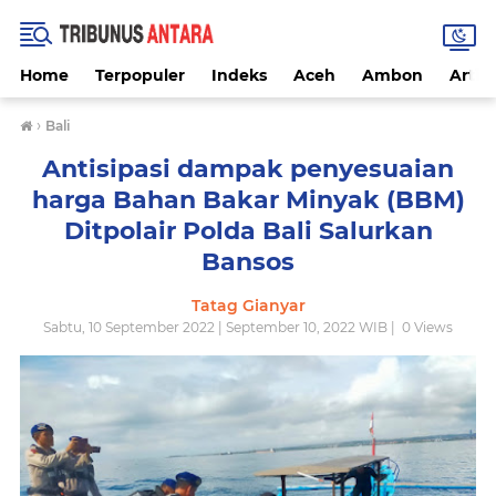
Home
Terpopuler
Indeks
Aceh
Ambon
Artike
›
Bali
Antisipasi dampak penyesuaian
harga Bahan Bakar Minyak (BBM)
Ditpolair Polda Bali Salurkan
Bansos
Tatag Gianyar
Sabtu, 10 September 2022 | September 10, 2022 WIB |
0
Views