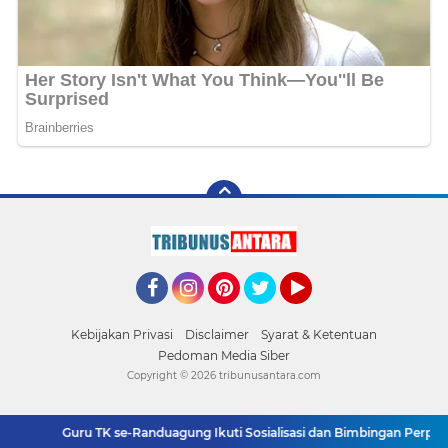
Facebook
Instagram
Pinterest
Twitter
YouTube
Kebijakan Privasi
Disclaimer
Syarat & Ketentuan
Pedoman Media Siber
Copyright ©
2026 tribunusantara.com
Guru TK se-Randuagung Ikuti Sosialisasi dan Bimbingan Perpust