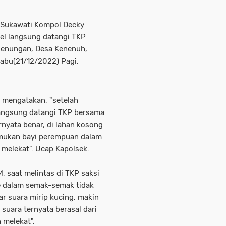
k Sukawati Kompol Decky
nel langsung datangi TKP
genungan, Desa Kenenuh,
abu(21/12/2022) Pagi.
i mengatakan, "setelah
langsung datangi TKP bersama
rnyata benar, di lahan kosong
temukan bayi perempuan dalam
 melekat". Ucap Kapolsek.
, saat melintas di TKP saksi
ke dalam semak-semak tidak
ar suara mirip kucing, makin
 suara ternyata berasal dari
 melekat".