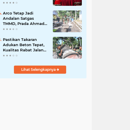
Silaturrahmi bersama
Kader Pdi - Perjuangan
Se -Kecamatan
Arco Tetap Jadi
Lawang.
Andalan Satgas
TMMD, Prada Ahmad
Afandi Percepat
Distribusi Material
Pengecoran
Pastikan Takaran
Adukan Beton Tepat,
Kualitas Rabat Jalan
TMMD Tetap Terjaga
Lihat Selengkapnya