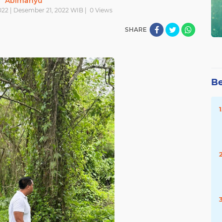
Abimanyu
22 | Desember 21, 2022 WIB |
0
Views
SHARE
Be