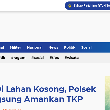
Inilah Tampilan Baru Ru
nal
Militer
Nasional
News
Politik
Sosial
itik
ragam
sosial
tips
wisata
i Lahan Kosong, Polsek
gsung Amankan TKP