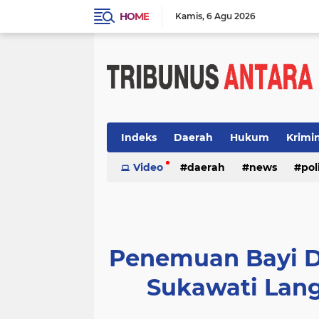
HOME
Kamis
6 Agu 2026
Indeks
Daerah
Hukum
Krimi
Video
daerah
news
pol
Penemuan Bayi D
Sukawati Lan