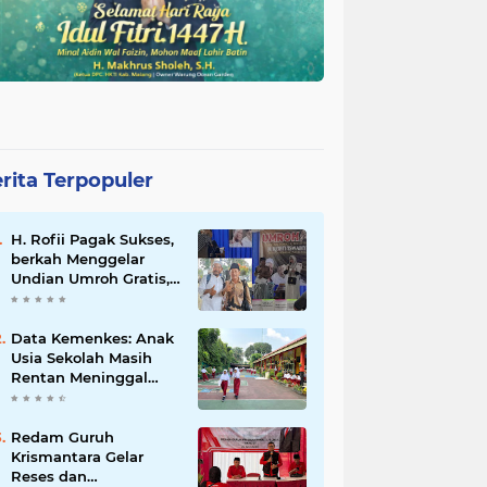
rita Terpopuler
H. Rofii Pagak Sukses,
berkah Menggelar
Undian Umroh Gratis,
Wujud Kepedulian
Sosial berbagi.
Data Kemenkes: Anak
Usia Sekolah Masih
Rentan Meninggal
Akibat DBD
Redam Guruh
Krismantara Gelar
Reses dan