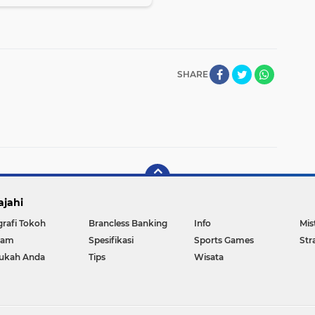
SHARE
ajahi
grafi Tokoh
Brancless Banking
Info
Mis
gam
Spesifikasi
Sports Games
Str
ukah Anda
Tips
Wisata