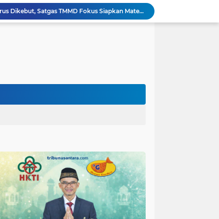
Tahap Finishing RTLH Terus Dikebut, Satgas TMMD Fokus Siapkan Material Keramik Berkualitas
Program RTLH TMMD Lumajang Masuki Tahap Finishing, Rumah Ibu Tuha Dicat Rapi
Ketua DPC. HKTI Kabupaten Malang H. Makhrus Sholeh, Dorong Insentif Pajak UMKM dan Penghapusan PPh Rumah Subsidi.
Adonan Beton Berkualitas Perkuat Pembangunan Rabat Jalan TMMD ke-129 di Desa Ledoktempuro
Forum Cangkrukan Pancasila, Dorong Pemerintah perluas intensif Perpajakan bagi Pelaku Usaha UMKM.
Perkuat Ketahanan Masyarakat, Kodim 0821 Gelar Sosialisasi Keluarga Tangguh Bencana
Satgas TMMD ke-129 Kodim 0821/Lumajang Siapkan Material Pembangunan Tugu Prasasti
mah Bapak Sirajudi Setelah Direnovasi
Personel Satgas TMMD 129 Kodim 0904/Paser Bongkar RTLH Bapak Harim
Satgas TMMD Kodim 0821 Pastikan Tugu Prasasti Dibangun Sesuai Perencanaan