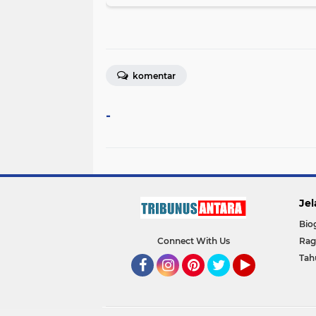
komentar
-
Jel
Bio
Connect With Us
Ra
Tah
Facebook
Instagram
Pinterest
Twitter
YouTube